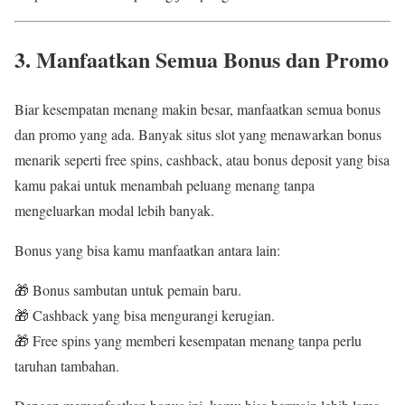
3. Manfaatkan Semua Bonus dan Promo
Biar kesempatan menang makin besar, manfaatkan semua bonus
dan promo yang ada. Banyak situs slot yang menawarkan bonus
menarik seperti free spins, cashback, atau bonus deposit yang bisa
kamu pakai untuk menambah peluang menang tanpa
mengeluarkan modal lebih banyak.
Bonus yang bisa kamu manfaatkan antara lain:
🎁 Bonus sambutan untuk pemain baru.
🎁 Cashback yang bisa mengurangi kerugian.
🎁 Free spins yang memberi kesempatan menang tanpa perlu
taruhan tambahan.