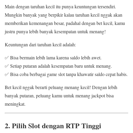
Main dengan taruhan kecil itu punya keuntungan tersendiri.
Mungkin banyak yang berpikir kalau taruhan kecil nggak akan
memberikan kemenangan besar, padahal dengan bet kecil, kamu
justru punya lebih banyak kesempatan untuk menang!
Keuntungan dari taruhan kecil adalah:
✅ Bisa bermain lebih lama karena saldo lebih awet.
✅ Setiap putaran adalah kesempatan baru untuk menang.
✅ Bisa coba berbagai game slot tanpa khawatir saldo cepat habis.
Bet kecil nggak berarti peluang menang kecil! Dengan lebih
banyak putaran, peluang kamu untuk menang jackpot bisa
meningkat.
2. Pilih Slot dengan RTP Tinggi