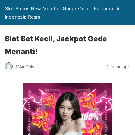
Slot Bonus New Member Gacor Online Pertama Di
Indonesia Resmi
Slot Bet Kecil, Jackpot Gede
Menanti!
M4inG0ls
1 tahun ago