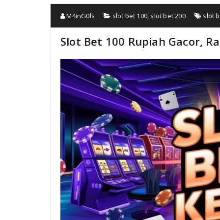
M4inG0ls
slot bet 100
,
slot bet 200
slot 
Slot Bet 100 Rupiah Gacor, R