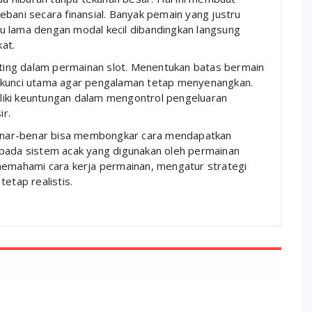
bani secara finansial. Banyak pemain yang justru
u lama dengan modal kecil dibandingkan langsung
at.
ing dalam permainan slot. Menentukan batas bermain
h kunci utama agar pengalaman tetap menyenangkan.
liki keuntungan dalam mengontrol pengeluaran
ir.
 benar-benar bisa membongkar cara mendapatkan
 pada sistem acak yang digunakan oleh permainan
memahami cara kerja permainan, mengatur strategi
etap realistis.