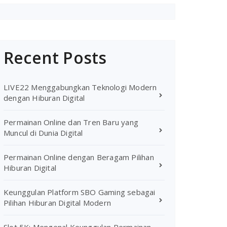
Recent Posts
LIVE22 Menggabungkan Teknologi Modern
dengan Hiburan Digital
Permainan Online dan Tren Baru yang
Muncul di Dunia Digital
Permainan Online dengan Beragam Pilihan
Hiburan Digital
Keunggulan Platform SBO Gaming sebagai
Pilihan Hiburan Digital Modern