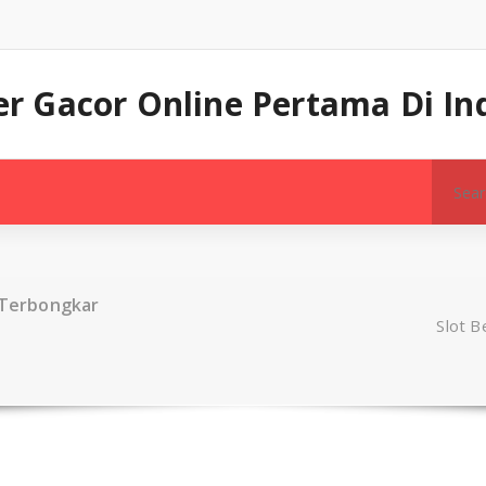
 Gacor Online Pertama Di In
Search
for:
t Terbongkar
Slot B