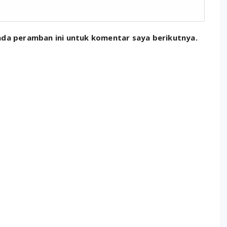
ada peramban ini untuk komentar saya berikutnya.