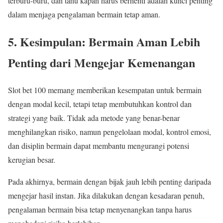
terburu-buru, dan tahu kapan harus berhenti adalah kunci penting
dalam menjaga pengalaman bermain tetap aman.
5. Kesimpulan: Bermain Aman Lebih
Penting dari Mengejar Kemenangan
Slot bet 100 memang memberikan kesempatan untuk bermain
dengan modal kecil, tetapi tetap membutuhkan kontrol dan
strategi yang baik. Tidak ada metode yang benar-benar
menghilangkan risiko, namun pengelolaan modal, kontrol emosi,
dan disiplin bermain dapat membantu mengurangi potensi
kerugian besar.
Pada akhirnya, bermain dengan bijak jauh lebih penting daripada
mengejar hasil instan. Jika dilakukan dengan kesadaran penuh,
pengalaman bermain bisa tetap menyenangkan tanpa harus