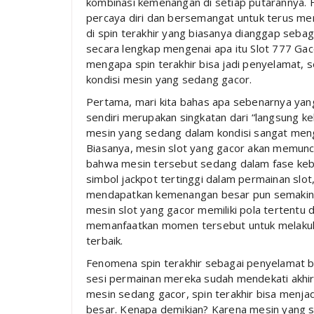
kombinasi kemenangan di setiap putarannya.
percaya diri dan bersemangat untuk terus mem
di spin terakhir yang biasanya dianggap sebaga
secara lengkap mengenai apa itu Slot 777 Ga
mengapa spin terakhir bisa jadi penyelamat,
kondisi mesin yang sedang gacor.
Pertama, mari kita bahas apa sebenarnya yan
sendiri merupakan singkatan dari “langsung ke
mesin yang sedang dalam kondisi sangat me
Biasanya, mesin slot yang gacor akan memunc
bahwa mesin tersebut sedang dalam fase kebe
simbol jackpot tertinggi dalam permainan slot,
mendapatkan kemenangan besar pun semakin 
mesin slot yang gacor memiliki pola tertentu 
memanfaatkan momen tersebut untuk melakuka
terbaik.
Fenomena spin terakhir sebagai penyelamat 
sesi permainan mereka sudah mendekati akhir 
mesin sedang gacor, spin terakhir bisa men
besar. Kenapa demikian? Karena mesin yang s