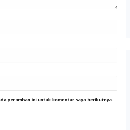
ada peramban ini untuk komentar saya berikutnya.