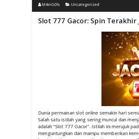
M4inG0ls
Uncategorized
Slot 777 Gacor: Spin Terakhir
Dunia permainan slot online semakin hari sem
Salah satu istilah yang sering muncul dan menj
adalah “Slot 777 Gacor”. Istilah ini merujuk p
menguntungkan dan mampu memberikan kemen