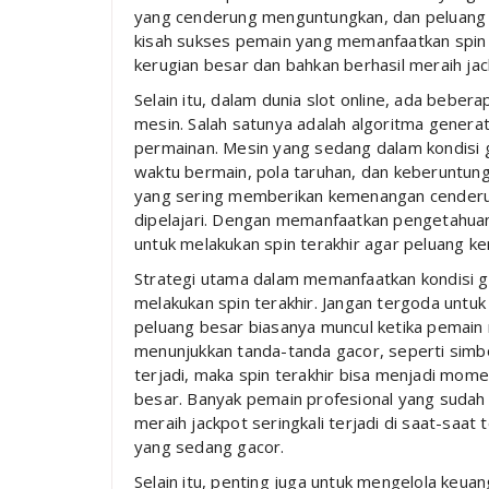
yang cenderung menguntungkan, dan peluang s
kisah sukses pemain yang memanfaatkan spin 
kerugian besar dan bahkan berhasil meraih ja
Selain itu, dalam dunia slot online, ada bebe
mesin. Salah satunya adalah algoritma genera
permainan. Mesin yang sedang dalam kondisi ga
waktu bermain, pola taruhan, dan keberuntun
yang sering memberikan kemenangan cenderung
dipelajari. Dengan memanfaatkan pengetahuan
untuk melakukan spin terakhir agar peluang k
Strategi utama dalam memanfaatkan kondisi g
melakukan spin terakhir. Jangan tergoda untuk
peluang besar biasanya muncul ketika pemain m
menunjukkan tanda-tanda gacor, seperti simb
terjadi, maka spin terakhir bisa menjadi mo
besar. Banyak pemain profesional yang suda
meraih jackpot seringkali terjadi di saat-saa
yang sedang gacor.
Selain itu, penting juga untuk mengelola keua