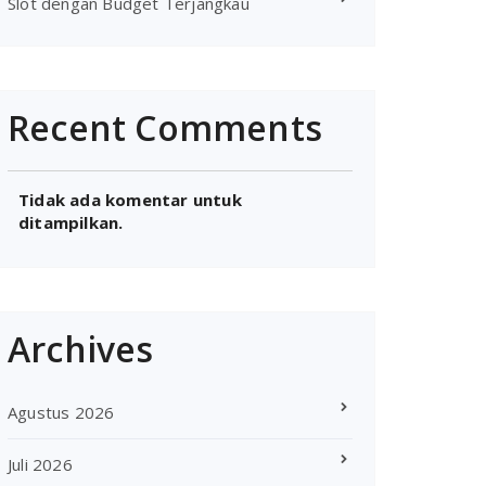
Slot dengan Budget Terjangkau
Recent Comments
Tidak ada komentar untuk
ditampilkan.
Archives
Agustus 2026
Juli 2026