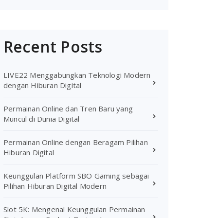
Recent Posts
LIVE22 Menggabungkan Teknologi Modern
dengan Hiburan Digital
Permainan Online dan Tren Baru yang
Muncul di Dunia Digital
Permainan Online dengan Beragam Pilihan
Hiburan Digital
Keunggulan Platform SBO Gaming sebagai
Pilihan Hiburan Digital Modern
Slot 5K: Mengenal Keunggulan Permainan