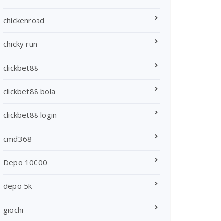
chickenroad
chicky run
clickbet88
clickbet88 bola
clickbet88 login
cmd368
Depo 10000
depo 5k
giochi