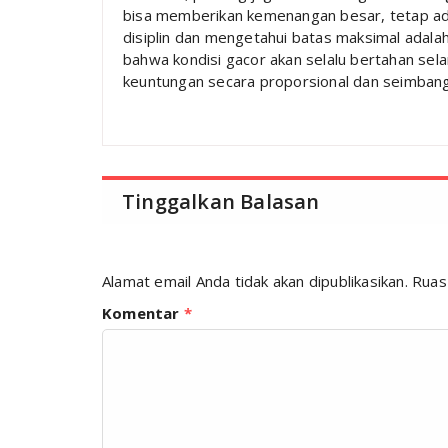
bisa memberikan kemenangan besar, tetap ada 
disiplin dan mengetahui batas maksimal adalah
bahwa kondisi gacor akan selalu bertahan sel
keuntungan secara proporsional dan seimbang
Tinggalkan Balasan
Alamat email Anda tidak akan dipublikasikan.
Ruas
Komentar
*