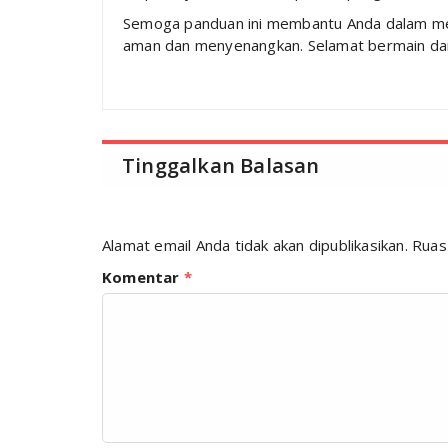
Semoga panduan ini membantu Anda dalam m
aman dan menyenangkan. Selamat bermain da
Tinggalkan Balasan
Alamat email Anda tidak akan dipublikasikan.
Ruas
Komentar
*