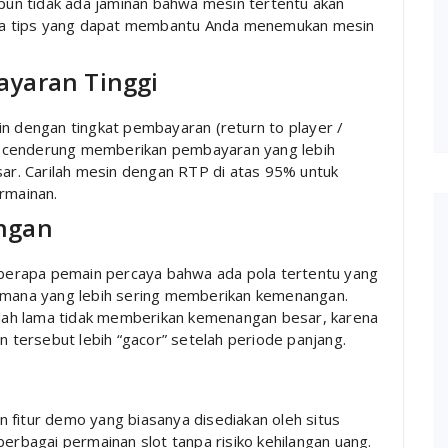
un tidak ada jaminan bahwa mesin tertentu akan
pa tips yang dapat membantu Anda menemukan mesin
ayaran Tinggi
n dengan tingkat pembayaran (return to player /
i cenderung memberikan pembayaran yang lebih
sar. Carilah mesin dengan RTP di atas 95% untuk
rmainan.
angan
eberapa pemain percaya bahwa ada pola tertentu yang
ana yang lebih sering memberikan kemenangan.
ah lama tidak memberikan kemenangan besar, karena
tersebut lebih “gacor” setelah periode panjang.
 fitur demo yang biasanya disediakan oleh situs
berbagai permainan slot tanpa risiko kehilangan uang.