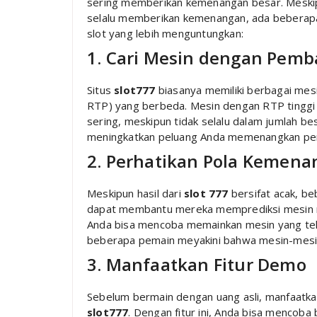
sering memberikan kemenangan besar. Meskip
selalu memberikan kemenangan, ada bebera
slot yang lebih menguntungkan:
1. Cari Mesin dengan Pemb
Situs
slot777
biasanya memiliki berbagai mesi
RTP) yang berbeda. Mesin dengan RTP tingg
sering, meskipun tidak selalu dalam jumlah be
meningkatkan peluang Anda memenangkan pe
2. Perhatikan Pola Kemen
Meskipun hasil dari
slot 777
bersifat acak, b
dapat membantu mereka memprediksi mesin m
Anda bisa mencoba memainkan mesin yang tel
beberapa pemain meyakini bahwa mesin-mesin 
3. Manfaatkan Fitur Demo
Sebelum bermain dengan uang asli, manfaatkan
slot777
. Dengan fitur ini, Anda bisa mencoba 