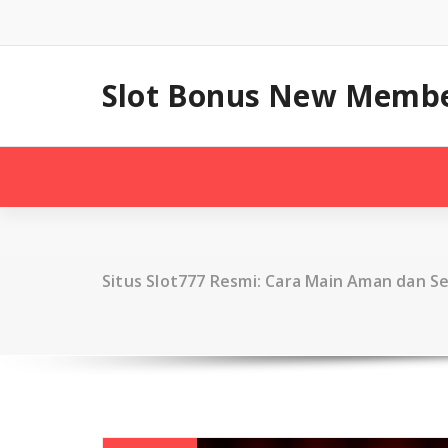
Skip
to
content
Slot Bonus New Member
Situs Slot777 Resmi: Cara Main Aman dan S