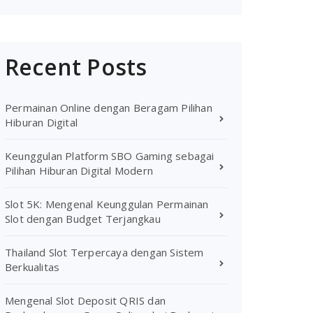
Recent Posts
Permainan Online dengan Beragam Pilihan
Hiburan Digital
Keunggulan Platform SBO Gaming sebagai
Pilihan Hiburan Digital Modern
Slot 5K: Mengenal Keunggulan Permainan
Slot dengan Budget Terjangkau
Thailand Slot Terpercaya dengan Sistem
Berkualitas
Mengenal Slot Deposit QRIS dan