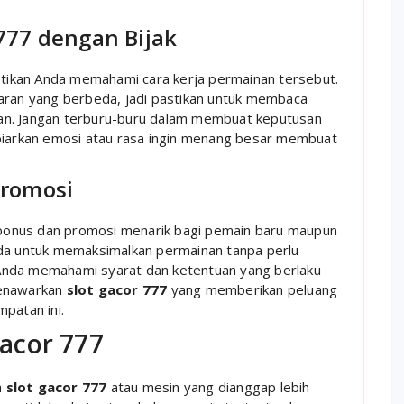
777 dengan Bijak
stikan Anda memahami cara kerja permainan tersebut.
yaran yang berbeda, jadi pastikan untuk membaca
an. Jangan terburu-buru dalam membuat keputusan
 biarkan emosi atau rasa ingin menang besar membuat
Promosi
onus dan promosi menarik bagi pemain baru maupun
nda untuk memaksimalkan permainan tanpa perlu
Anda memahami syarat dan ketentuan yang berlaku
menawarkan
slot gacor 777
yang memberikan peluang
patan ini.
acor 777
h
slot gacor 777
atau mesin yang dianggap lebih