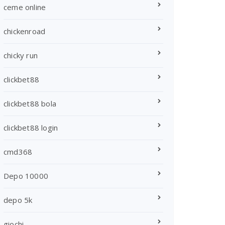
ceme online
chickenroad
chicky run
clickbet88
clickbet88 bola
clickbet88 login
cmd368
Depo 10000
depo 5k
giochi