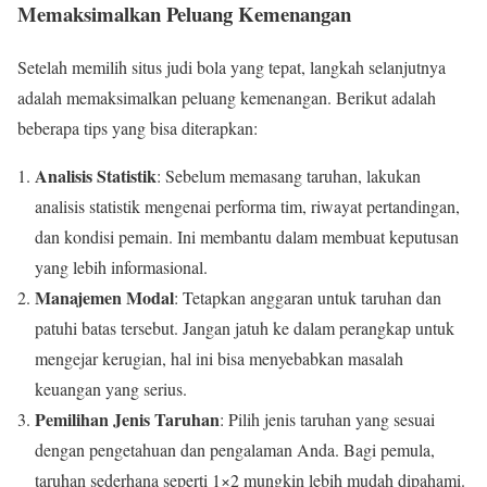
Memaksimalkan Peluang Kemenangan
Setelah memilih situs judi bola yang tepat, langkah selanjutnya
adalah memaksimalkan peluang kemenangan. Berikut adalah
beberapa tips yang bisa diterapkan:
Analisis Statistik
: Sebelum memasang taruhan, lakukan
analisis statistik mengenai performa tim, riwayat pertandingan,
dan kondisi pemain. Ini membantu dalam membuat keputusan
yang lebih informasional.
Manajemen Modal
: Tetapkan anggaran untuk taruhan dan
patuhi batas tersebut. Jangan jatuh ke dalam perangkap untuk
mengejar kerugian, hal ini bisa menyebabkan masalah
keuangan yang serius.
Pemilihan Jenis Taruhan
: Pilih jenis taruhan yang sesuai
dengan pengetahuan dan pengalaman Anda. Bagi pemula,
taruhan sederhana seperti 1×2 mungkin lebih mudah dipahami.