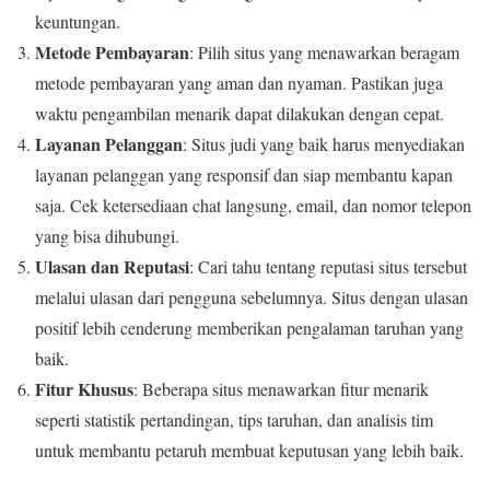
keuntungan.
Metode Pembayaran
: Pilih situs yang menawarkan beragam
metode pembayaran yang aman dan nyaman. Pastikan juga
waktu pengambilan menarik dapat dilakukan dengan cepat.
Layanan Pelanggan
: Situs judi yang baik harus menyediakan
layanan pelanggan yang responsif dan siap membantu kapan
saja. Cek ketersediaan chat langsung, email, dan nomor telepon
yang bisa dihubungi.
Ulasan dan Reputasi
: Cari tahu tentang reputasi situs tersebut
melalui ulasan dari pengguna sebelumnya. Situs dengan ulasan
positif lebih cenderung memberikan pengalaman taruhan yang
baik.
Fitur Khusus
: Beberapa situs menawarkan fitur menarik
seperti statistik pertandingan, tips taruhan, dan analisis tim
untuk membantu petaruh membuat keputusan yang lebih baik.