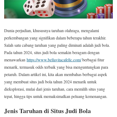
Dunia perjudian, khususnya taruhan olahraga, mengalami
perkembangan yang signifikan dalam beberapa tahun terakhir.
Salah satu cabang taruhan yang paling diminati adalah judi bola.
Pada tahun 2024, situs judi bola semakin beragam dengan
menawarkan
https://www.bellavitacafellc.com/
berbagai fitur
menarik, termasuk odds terbaik yang bisa menguntungkan para
petaruh. Dalam artikel ini, kita akan membahas berbagai aspek
yang membuat situs judi bola tahun 2024 menarik untuk
dieksplorasi, mulai dari jenis taruhan, cara memilih situs yang
tepat, hingga tips untuk memaksimalkan peluang kemenangan.
Jenis Taruhan di Situs Judi Bola