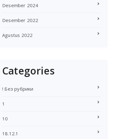
Desember 2024
Desember 2022
Agustus 2022
Categories
! Без рубрики
1
10
18.12.1