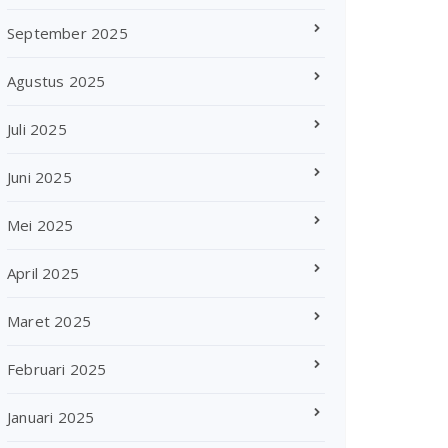
September 2025
Agustus 2025
Juli 2025
Juni 2025
Mei 2025
April 2025
Maret 2025
Februari 2025
Januari 2025