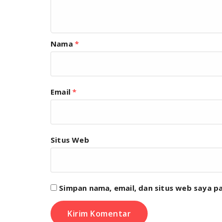
Nama
*
Email
*
Situs Web
Simpan nama, email, dan situs web saya p