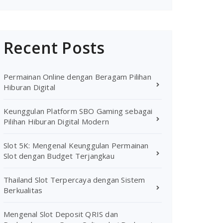
Recent Posts
Permainan Online dengan Beragam Pilihan
Hiburan Digital
Keunggulan Platform SBO Gaming sebagai
Pilihan Hiburan Digital Modern
Slot 5K: Mengenal Keunggulan Permainan
Slot dengan Budget Terjangkau
Thailand Slot Terpercaya dengan Sistem
Berkualitas
Mengenal Slot Deposit QRIS dan