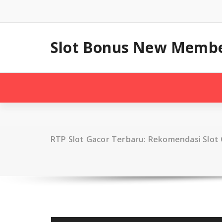
Skip
to
content
Slot Bonus New Member
RTP Slot Gacor Terbaru: Rekomendasi Slot 