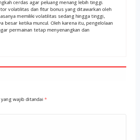
ngkah cerdas agar peluang menang lebih tinggi.
r volatilitas dan fitur bonus yang ditawarkan oleh
sanya memiliki volatilitas sedang hingga tinggi,
ya besar ketika muncul. Oleh karena itu, pengelolaan
 agar permainan tetap menyenangkan dan
 yang wajib ditandai
*