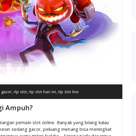
p gacor
,
rtp slot
,
rtp slot hari ini
,
rtp slot live
egi Ampuh?
alangan pemain slot online. Banyak yang bilang kalau
esin sedang gacor, peluang menang bisa meningkat
nganggapnya cuma mitos belaka—karena pada dasarnya