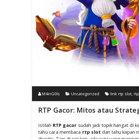
M4inG0ls
Uncategorized
link rtp slot
,
rt
RTP Gacor: Mitos atau Strat
Istilah
RTP gacor
sudah jadi topik hangat di k
tahu cara membaca
rtp slot
dan tahu kapan m
drastis. Tapi di sisi lain, ada juga yang me