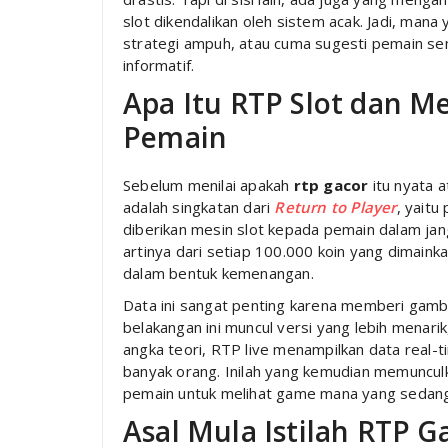
slot dikendalikan oleh sistem acak. Jadi, ma
strategi ampuh, atau cuma sugesti pemain sem
informatif.
Apa Itu RTP Slot dan M
Pemain
Sebelum menilai apakah
rtp gacor
itu nyata a
adalah singkatan dari
Return to Player
, yaitu
diberikan mesin slot kepada pemain dalam jan
artinya dari setiap 100.000 koin yang dimaink
dalam bentuk kemenangan.
Data ini sangat penting karena memberi gamb
belakangan ini muncul versi yang lebih menarik
angka teori, RTP live menampilkan data real
banyak orang. Inilah yang kemudian memunculk
pemain untuk melihat game mana yang sedang
Asal Mula Istilah RTP G