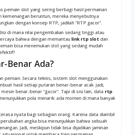
as pemain slot yang sering berbagi hasil permainan
kan kemenangan beruntun, mereka menyebutnya
bungkan dengan konsep RTP, jadilah “RTP gacor”.
i di mana nilai pengembalian sedang tinggi atau
 percaya bahwa dengan memantau
link rtp slot
dan
, pemain bisa menemukan slot yang sedang mudah
fektif?
r-Benar Ada?
gan pemain. Secara teknis, sistem slot menggunakan
uat hasil setiap putaran benar-benar acak. Jadi,
 mesin benar-benar “gacor”. Tapi di sisi lain, data
rtp
g menunjukkan pola menarik: ada momen di mana banyak
erasa nyata bagi sebagian orang. Karena data diambil
, perubahan angka bisa menunjukkan bahwa sebuah
gan. Jadi, meskipun tidak bisa dijadikan jaminan
r situasional untuk membaca tren permainan.