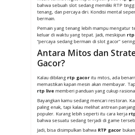
bahwa sebuah slot sedang memiliki RTP tingg
tenang, dan percaya diri. Kondisi mental sepe
bermain.
Pemain yang tenang lebih mampu mengatur te
keluar di waktu yang tepat. Jadi, meskipun
rtp
“percaya sedang bermain di slot gacor” serin
Antara Mitos dan Strate
Gacor?
Kalau dibilang
rtp gacor
itu mitos, ada benarn
memastikan kapan mesin akan membayar. Tapi k
rtp live
memberi panduan yang cukup rasiona
Bayangkan kamu sedang mencari restoran. Ka
paling enak, tapi kalau melihat antrean panjan
populer. Kurang lebih seperti itu cara kerja
rt
bahwa sesuatu sedang terjadi di game terseb
Jadi, bisa disimpulkan bahwa
RTP gacor
bukan 