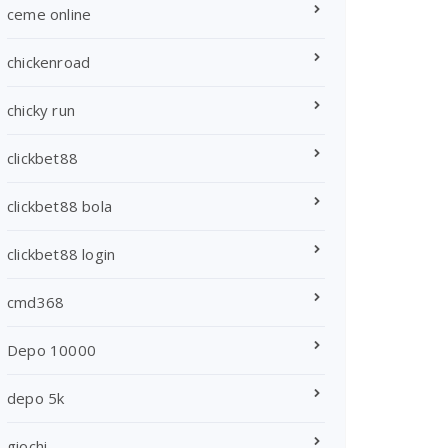
ceme online
chickenroad
chicky run
clickbet88
clickbet88 bola
clickbet88 login
cmd368
Depo 10000
depo 5k
giochi