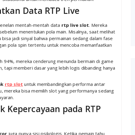
tkan Data RTP Live
menelan mentah-mentah data
rtp live slot
. Mereka
belum menentukan pola main. Misalnya, saat melihat
u bisa jadi sinyal bahwa permainan sedang dalam fase
engan pola spin tertentu untuk mencoba memanfaatkan
bawah 94%, mereka cenderung menunda bermain di game
, tapi memberi dasar yang lebih logis dibanding hanya
ink
rtp slot
untuk membandingkan performa antar
u, mereka bisa memilih slot yang performanya sedang
ayaran.
lik Kepercayaan pada RTP
cor
juga punya sisi psikologis. Ketika pemain tahu