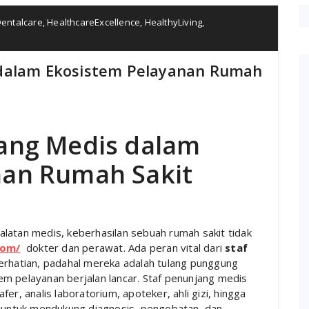
entalcare
,
HealthcareExcellence
,
HealthyLiving
,
 dalam Ekosistem Pelayanan Rumah
jang Medis dalam
nan Rumah Sakit
latan medis, keberhasilan sebuah rumah sakit tidak
com/
dokter dan perawat. Ada peran vital dari
staf
perhatian, padahal mereka adalah tulang punggung
m pelayanan berjalan lancar. Staf penunjang medis
er, analis laboratorium, apoteker, ahli gizi, hingga
s untuk mendukung diagnosis, pengobatan, dan