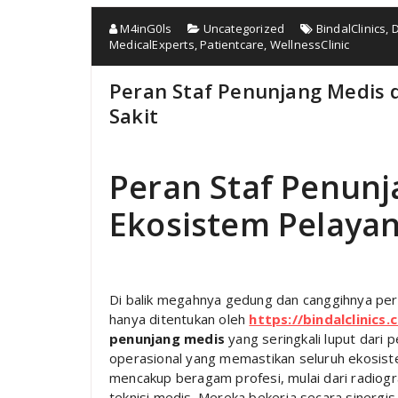
M4inG0ls
Uncategorized
BindalClinics
,
D
MedicalExperts
,
Patientcare
,
WellnessClinic
Peran Staf Penunjang Medis
Sakit
Peran Staf Penun
Ekosistem Pelaya
Di balik megahnya gedung dan canggihnya pera
hanya ditentukan oleh
https://bindalclinics.
penunjang medis
yang seringkali luput dari 
operasional yang memastikan seluruh ekosiste
mencakup beragam profesi, mulai dari radiograf
teknisi medis. Mereka bekerja secara sinergi