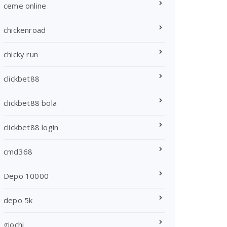
ceme online
chickenroad
chicky run
clickbet88
clickbet88 bola
clickbet88 login
cmd368
Depo 10000
depo 5k
giochi