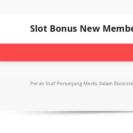
Skip
to
content
Slot Bonus New Member
Peran Staf Penunjang Medis dalam Ekosist