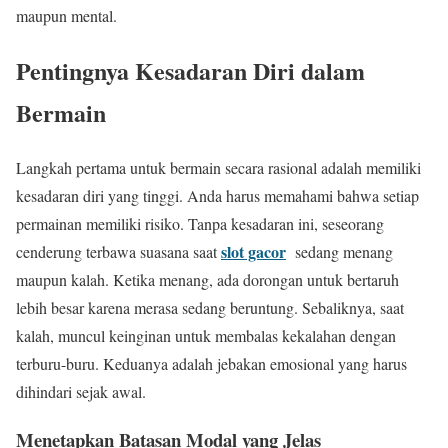
maupun mental.
Pentingnya Kesadaran Diri dalam
Bermain
Langkah pertama untuk bermain secara rasional adalah memiliki
kesadaran diri yang tinggi. Anda harus memahami bahwa setiap
permainan memiliki risiko. Tanpa kesadaran ini, seseorang
slot gacor
cenderung terbawa suasana saat
sedang menang
maupun kalah. Ketika menang, ada dorongan untuk bertaruh
lebih besar karena merasa sedang beruntung. Sebaliknya, saat
kalah, muncul keinginan untuk membalas kekalahan dengan
terburu-buru. Keduanya adalah jebakan emosional yang harus
dihindari sejak awal.
Menetapkan Batasan Modal yang Jelas