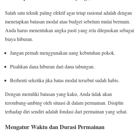
Salah satu teknik paling efektif agar tetap rasional adalah dengan
menetapkan batasan modal atau budget sebelum mulai bermain.
Anda harus menentukan angka pasti yang rela dilepaskan sebagai
biaya hiburan.
Jangan pernah menggunakan uang kebutuhan pokok.
Pisahkan dana hiburan dari dana tabungan.
Berhenti seketika jika batas modal tersebut sudah habis.
Dengan memiliki batasan yang kaku, Anda tidak akan
terombang-ambing oleh situasi di dalam permainan. Disiplin
terhadap diri sendiri adalah fondasi dari permainan yang sehat.
Mengatur Waktu dan Durasi Permainan