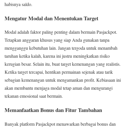
habisnya saldo.
Mengatur Modal dan Menentukan Target
Modal adalah faktor paling penting dalam bermain Pasjackpot.
Tetapkan anggaran khusus yang siap Anda gunakan tanpa
mengganggu kebutuhan lain. Jangan tergoda untuk menambah
taruhan ketika kalah, karena ini justru meningkatkan risiko
kerugian besar. Selain itu, buat target kemenangan yang realistis.
Ketika target tercapai, hentikan permainan sejenak atau tarik
sebagian kemenangan untuk mengamankan profit. Kebiasaan ini
akan membantu menjaga modal tetap aman dan mengurangi
tekanan emosional saat bermain.
Memanfaatkan Bonus dan Fitur Tambahan
Banyak platform Pasjackpot menawarkan berbagai bonus dan