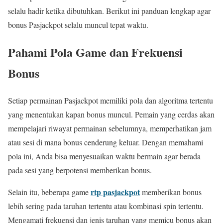
selalu hadir ketika dibutuhkan. Berikut ini panduan lengkap agar
bonus Pasjackpot selalu muncul tepat waktu.
Pahami Pola Game dan Frekuensi
Bonus
Setiap permainan Pasjackpot memiliki pola dan algoritma tertentu
yang menentukan kapan bonus muncul. Pemain yang cerdas akan
mempelajari riwayat permainan sebelumnya, memperhatikan jam
atau sesi di mana bonus cenderung keluar. Dengan memahami
pola ini, Anda bisa menyesuaikan waktu bermain agar berada
pada sesi yang berpotensi memberikan bonus.
rtp pasjackpot
Selain itu, beberapa game
memberikan bonus
lebih sering pada taruhan tertentu atau kombinasi spin tertentu.
Mengamati frekuensi dan jenis taruhan yang memicu bonus akan