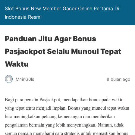
Slot Bonus New Member Gacor Online Pertama Di
Indonesia Resmi
Panduan Jitu Agar Bonus
Pasjackpot Selalu Muncul Tepat
Waktu
M4inG0ls
8 bulan ago
Bagi para pemain Pasjackpot, mendapatkan bonus pada waktu
yang tepat tentu menjadi impian. Bonus yang muncul tepat waktu
bisa meningkatkan peluang kemenangan dan memberikan
pengalaman bermain yang lebih menyenangkan. Namun, tidak
semua pemain memahami cara strategis untuk memastikan bonus