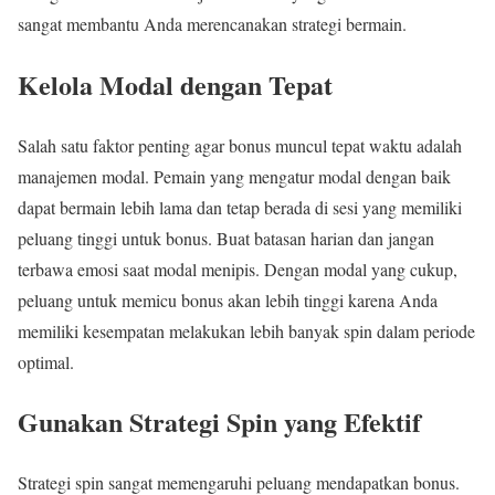
sangat membantu Anda merencanakan strategi bermain.
Kelola Modal dengan Tepat
Salah satu faktor penting agar bonus muncul tepat waktu adalah
manajemen modal. Pemain yang mengatur modal dengan baik
dapat bermain lebih lama dan tetap berada di sesi yang memiliki
peluang tinggi untuk bonus. Buat batasan harian dan jangan
terbawa emosi saat modal menipis. Dengan modal yang cukup,
peluang untuk memicu bonus akan lebih tinggi karena Anda
memiliki kesempatan melakukan lebih banyak spin dalam periode
optimal.
Gunakan Strategi Spin yang Efektif
Strategi spin sangat memengaruhi peluang mendapatkan bonus.