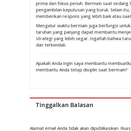
prima dan fokus penuh. Bermain saat sedang l
pengambilan keputusan yang buruk. Selain itu,
memberikan respons yang lebih baik atau saat 
Mengatur waktu bermain juga berfungsi untuk 
taruhan yang panjang dapat membantu menjern
strategi yang lebih segar. Ingatlah bahwa ta
dan terkendali.
Apakah Anda ingin saya membantu membuatka
membantu Anda tetap disiplin saat bermain?
Tinggalkan Balasan
Alamat email Anda tidak akan dipublikasikan.
Ruas