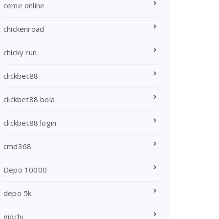
ceme online
chickenroad
chicky run
clickbet88
clickbet88 bola
clickbet88 login
cmd368
Depo 10000
depo 5k
giochi