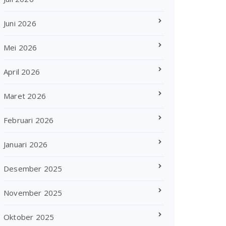
Juni 2026
Mei 2026
April 2026
Maret 2026
Februari 2026
Januari 2026
Desember 2025
November 2025
Oktober 2025