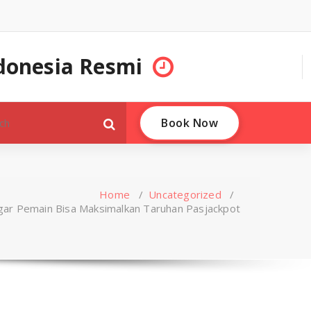
donesia Resmi
Book Now
Home
/
Uncategorized
/
Agar Pemain Bisa Maksimalkan Taruhan Pasjackpot