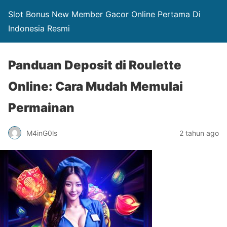
Slot Bonus New Member Gacor Online Pertama Di
Indonesia Resmi
Panduan Deposit di Roulette
Online: Cara Mudah Memulai
Permainan
M4inG0ls
2 tahun ago