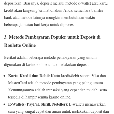
depositkan. Biasanya, deposit melalui metode e-wallet atau kartu
kredit akan langsung terlihat di akun Anda, sementara transfer
bank atau metode lainnya mungkin membutuhkan waktu
beberapa jam atau hari kerja untuk diproses.
3.
Metode Pembayaran Populer untuk Deposit di
Roulette Online
Berikut adalah beberapa metode pembayaran yang umum
digunakan di kasino online untuk melakukan deposit:
Kartu Kredit dan Debit
: Kartu kredit/debit seperti Visa dan
MasterCard adalah metode pembayaran yang paling umum.
Keuntungannya adalah transaksi yang cepat dan mudah, serta
tersedia di hampir semua kasino online.
E-Wallets (PayPal, Skrill, Neteller)
: E-wallets menawarkan
cara yang sangat cepat dan aman untuk melakukan deposit dan