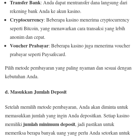
Transfer Bank
: Anda dapat mentransfer dana langsung dari
rekening bank Anda ke akun kasino.
Cryptocurrency
: Beberapa kasino menerima cryptocurrency
seperti Bitcoin, yang menawarkan cara transaksi yang lebih
anonim dan cepat.
Voucher Prabayar
: Beberapa kasino juga menerima voucher
prabayar seperti Paysafecard.
Pilih metode pembayaran yang paling nyaman dan sesuai dengan
kebutuhan Anda.
d.
Masukkan Jumlah Deposit
Setelah memilih metode pembayaran, Anda akan diminta untuk
memasukkan jumlah yang ingin Anda depositkan. Setiap kasino
jumlah minimum deposit
memiliki
, jadi pastikan untuk
memeriksa berapa banyak uang yang perlu Anda setorkan untuk