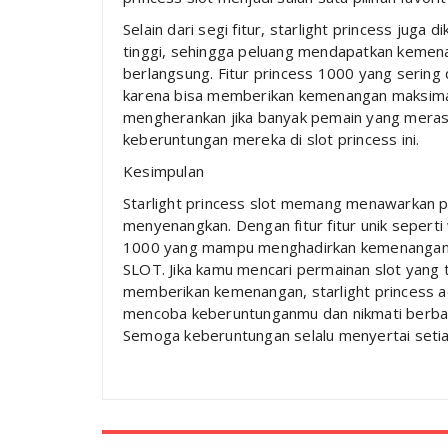
Selain dari segi fitur, starlight princess juga
tinggi, sehingga peluang mendapatkan kemen
berlangsung. Fitur princess 1000 yang sering 
karena bisa memberikan kemenangan maksimal d
mengherankan jika banyak pemain yang merasa
keberuntungan mereka di slot princess ini.
Kesimpulan
Starlight princess slot memang menawarkan 
menyenangkan. Dengan fitur fitur unik seperti w
1000 yang mampu menghadirkan kemenangan be
SLOT. Jika kamu mencari permainan slot yang 
memberikan kemenangan, starlight princess ad
mencoba keberuntunganmu dan nikmati berbagai
Semoga keberuntungan selalu menyertai setiap