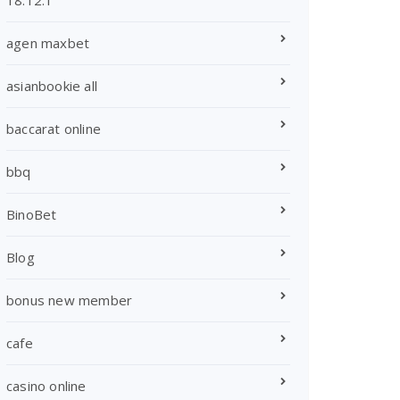
18.12.1
agen maxbet
asianbookie all
baccarat online
bbq
BinoBet
Blog
bonus new member
cafe
casino online