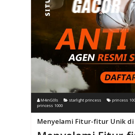
M4inG0ls
starlight princess
princess 10
princess 1000
Menyelami Fitur-fitur Unik d