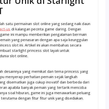
tur Unik di Starlight
T
lah satu permainan slot online yang sedang naik daun
act-us
di kalangan pecinta game daring. Dengan
tif, game ini mampu memberikan pengalaman bermain
 pemain yang penasaran dengan apa saja keunggulan
rincess slot ini. Artikel ini akan membahas secara
buat starlight princess slot layak untuk
unia slot online.
alah desainnya yang memikat dan tema princess yang
mpu menyerap perhatian pemain sejak langkah
r yang disematkan juga cukup inovatif dan berbeda dari
 heran apabila banyak pemain yang tertarik mencoba
 hanya soal hiburan, game ini juga menawarkan peluang
rutama dengan fitur fitur unik yang disediakan.