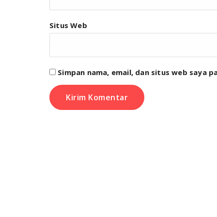
Situs Web
Simpan nama, email, dan situs web saya p