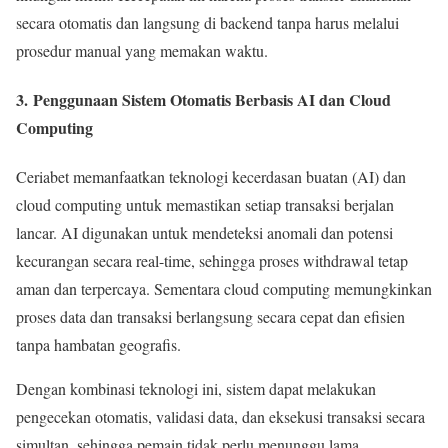
secara otomatis dan langsung di backend tanpa harus melalui
prosedur manual yang memakan waktu.
3.
Penggunaan Sistem Otomatis Berbasis AI dan Cloud
Computing
Ceriabet memanfaatkan teknologi kecerdasan buatan (AI) dan
cloud computing untuk memastikan setiap transaksi berjalan
lancar. AI digunakan untuk mendeteksi anomali dan potensi
kecurangan secara real-time, sehingga proses withdrawal tetap
aman dan terpercaya. Sementara cloud computing memungkinkan
proses data dan transaksi berlangsung secara cepat dan efisien
tanpa hambatan geografis.
Dengan kombinasi teknologi ini, sistem dapat melakukan
pengecekan otomatis, validasi data, dan eksekusi transaksi secara
simultan, sehingga pemain tidak perlu menunggu lama.