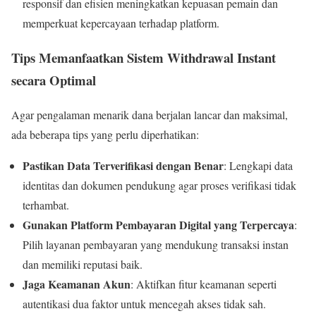
responsif dan efisien meningkatkan kepuasan pemain dan
memperkuat kepercayaan terhadap platform.
Tips Memanfaatkan Sistem Withdrawal Instant
secara Optimal
Agar pengalaman menarik dana berjalan lancar dan maksimal,
ada beberapa tips yang perlu diperhatikan:
Pastikan Data Terverifikasi dengan Benar
: Lengkapi data
identitas dan dokumen pendukung agar proses verifikasi tidak
terhambat.
Gunakan Platform Pembayaran Digital yang Terpercaya
:
Pilih layanan pembayaran yang mendukung transaksi instan
dan memiliki reputasi baik.
Jaga Keamanan Akun
: Aktifkan fitur keamanan seperti
autentikasi dua faktor untuk mencegah akses tidak sah.