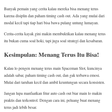
Banyak pemain yang cerita kalau mereka bisa menang terus
karena disiplin dan paham timing cash out. Ada yang mulai dari
modal kecil tapi tiap hari bisa bawa pulang untung lumayan.
Cerita-cerita kayak gini makin membuktikan kalau menang terus
itu bukan cuma soal hoki, tapi juga soal strategi dan kesabaran.
Kesimpulan: Menang Terus Itu Bisa!
Kalau lo pengen menang terus main Spaceman Slot, kuncinya
adalah sabar, paham timing cash out, dan gak terbawa emosi.
Mulai dari taruhan kecil dan ambil keuntungan secara konsisten.
Jangan lupa manfaatkan fitur auto cash out biar main lo makin
praktis dan terkontrol. Dengan cara ini, peluang buat menang
terus jadi lebih besar.