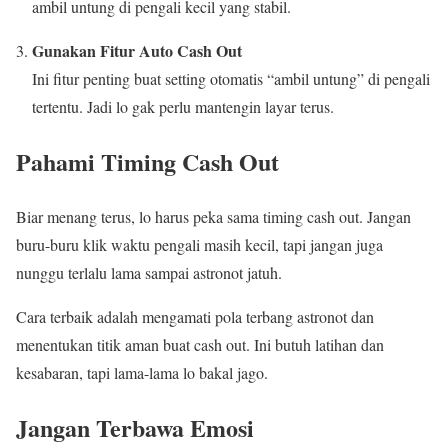
ambil untung di pengali kecil yang stabil.
Gunakan Fitur Auto Cash Out
Ini fitur penting buat setting otomatis “ambil untung” di pengali
tertentu. Jadi lo gak perlu mantengin layar terus.
Pahami Timing Cash Out
Biar menang terus, lo harus peka sama timing cash out. Jangan
buru-buru klik waktu pengali masih kecil, tapi jangan juga
nunggu terlalu lama sampai astronot jatuh.
Cara terbaik adalah mengamati pola terbang astronot dan
menentukan titik aman buat cash out. Ini butuh latihan dan
kesabaran, tapi lama-lama lo bakal jago.
Jangan Terbawa Emosi