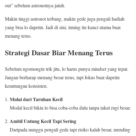
out” sebelum astronotnya jatuh.
Makin tinggi astronot terbang, makin gede juga pengali hadiah
yang bisa lo dapetin. Jadi di sini, timing itu kunci utama buat
menang terus.
Strategi Dasar Biar Menang Terus
Sebelum ngomongin trik jitu, lo harus punya mindset yang tepat.
Jangan berharap menang besar terus, tapi fokus buat dapetin
keuntungan konsisten.
Mulai dari Taruhan Kecil
Modal kecil bikin lo bisa coba-coba dulu tanpa takut rugi besar.
Ambil Untung Kecil Tapi Sering
Daripada nunggu pengali gede tapi risiko kalah besar, mending