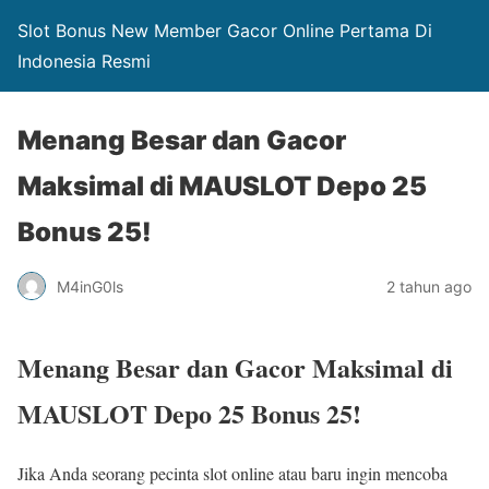
Slot Bonus New Member Gacor Online Pertama Di
Indonesia Resmi
Menang Besar dan Gacor
Maksimal di MAUSLOT Depo 25
Bonus 25!
M4inG0ls
2 tahun ago
Menang Besar dan Gacor Maksimal di
MAUSLOT Depo 25 Bonus 25!
Jika Anda seorang pecinta slot online atau baru ingin mencoba