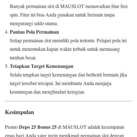
Banyak permainan slot di MAUSLOT menawarkan fitur free
spin. Fitur ini bisa Anda gunakan untuk bermain tanpa
mengurangi saldo utama.
Pantau Pola Permainan
Setiap permainan slot memiliki pola tertentu. Pelajari pola ini
untuk menentukan kapan waktu terbaik untuk memasang
taruhan besar.
Tetapkan Target Kemenangan
Selalu tetapkan target kemenangan dan berhenti bermain jika
target tersebut tercapai. Ini membantu Anda menjaga
keuntungan dan menghindari kerugian.
Kesimpulan
Depo 25 Bonus 25
Promo
di MAUSLOT adalah kesempatan
emas bagi Anda yang ingin menikmati permainan slot dengan