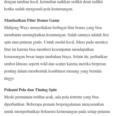
dengan taruhan kecil, kemudian naikkan sedikit demi sedikit
ketika sudah mengenali pola kemenangan.
Manfaatkan Fitur Bonus Game
Mahjong Ways menyediakan berbagai fitur bonus yang bisa
membantu meningkatkan keuntungan. Salah satunya adalah free
spin atau putaran gratis. Untuk modal kecil, fokus pada memicu
fitur ini karena bisa memberi kesempatan mendapatkan
kemenangan besar tanpa tambahan biaya. Selain itu, perhatikan
simbol khusus seperti wild dan scatter karena mereka berperan
penting dalam membentuk kombinasi menang yang bernilai
tinggi.
Pahami Pola dan Timing Spin
Meski permainan terlihat acak, ada pola tertentu yang bisa
diperhatikan. Beberapa pemain berpengalaman menyarankan
untuk memperhatikan frekuensi kemenangan pada setiap putaran.