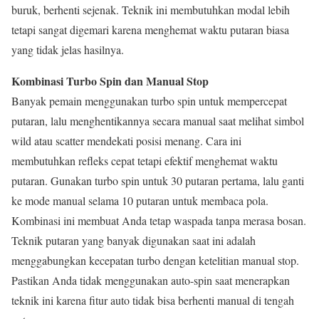
buruk, berhenti sejenak. Teknik ini membutuhkan modal lebih
tetapi sangat digemari karena menghemat waktu putaran biasa
yang tidak jelas hasilnya.
Kombinasi Turbo Spin dan Manual Stop
Banyak pemain menggunakan turbo spin untuk mempercepat
putaran, lalu menghentikannya secara manual saat melihat simbol
wild atau scatter mendekati posisi menang. Cara ini
membutuhkan refleks cepat tetapi efektif menghemat waktu
putaran. Gunakan turbo spin untuk 30 putaran pertama, lalu ganti
ke mode manual selama 10 putaran untuk membaca pola.
Kombinasi ini membuat Anda tetap waspada tanpa merasa bosan.
Teknik putaran yang banyak digunakan saat ini adalah
menggabungkan kecepatan turbo dengan ketelitian manual stop.
Pastikan Anda tidak menggunakan auto-spin saat menerapkan
teknik ini karena fitur auto tidak bisa berhenti manual di tengah