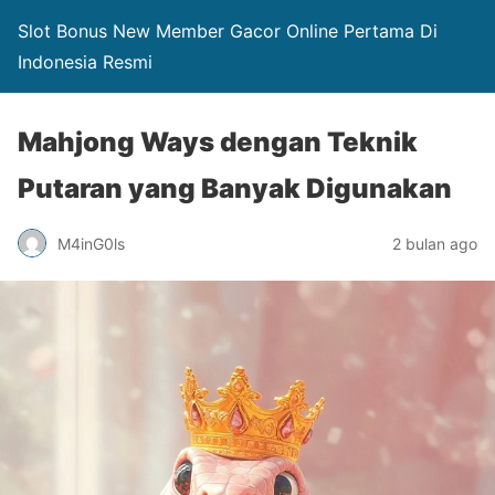
Slot Bonus New Member Gacor Online Pertama Di
Indonesia Resmi
Mahjong Ways dengan Teknik
Putaran yang Banyak Digunakan
M4inG0ls
2 bulan ago