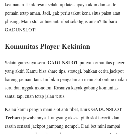
keamanan. Link resmi selalu update supaya akun dan saldo
pemain tetap aman. Jadi, gak perlu takut kena situs palsu atau
phising. Main slot online anti ribet sekaligus aman? Itu baru
GADUNSLOT!
Komunitas Player Kekinian
GADUNSLOT
Selain game-nya seru,
punya komunitas player
yang aktif. Kamu bisa share tips, strategi, bahkan cerita jackpot
bareng pemain lain. Ini bikin pengalaman main slot online makin
seru dan nggak monoton. Rasanya kayak gabung komunitas
santai tapi cuan tetap jalan terus.
Link GADUNSLOT
Kalau kamu pengin main slot anti ribet,
Terbaru
jawabannya. Langsung akses, pilih slot favorit, dan
rasain sensasi jackpot gampang nempel. Dari bet mini sampai