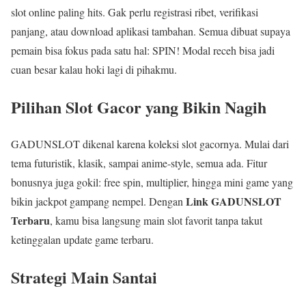
slot online paling hits. Gak perlu registrasi ribet, verifikasi
panjang, atau download aplikasi tambahan. Semua dibuat supaya
pemain bisa fokus pada satu hal: SPIN! Modal receh bisa jadi
cuan besar kalau hoki lagi di pihakmu.
Pilihan Slot Gacor yang Bikin Nagih
GADUNSLOT dikenal karena koleksi slot gacornya. Mulai dari
tema futuristik, klasik, sampai anime-style, semua ada. Fitur
bonusnya juga gokil: free spin, multiplier, hingga mini game yang
Link GADUNSLOT
bikin jackpot gampang nempel. Dengan
Terbaru
, kamu bisa langsung main slot favorit tanpa takut
ketinggalan update game terbaru.
Strategi Main Santai