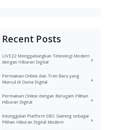
Recent Posts
LIVE22 Menggabungkan Teknologi Modern
dengan Hiburan Digital
Permainan Online dan Tren Baru yang
Muncul di Dunia Digital
Permainan Online dengan Beragam Pilihan
Hiburan Digital
Keunggulan Platform SBO Gaming sebagai
Pilihan Hiburan Digital Modern