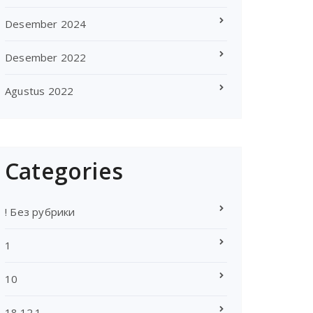
Desember 2024
Desember 2022
Agustus 2022
Categories
! Без рубрики
1
10
18.12.1