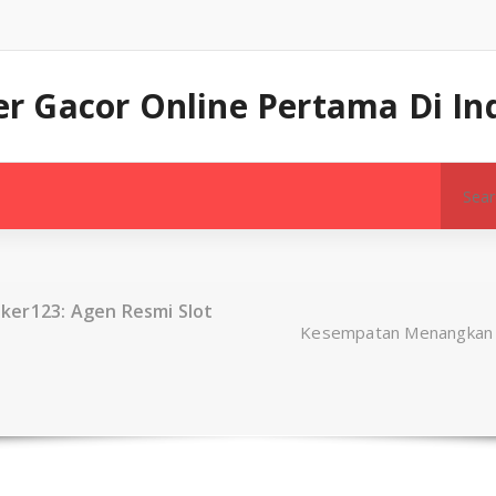
 Gacor Online Pertama Di In
Search
for:
ker123: Agen Resmi Slot
Kesempatan Menangkan Ja