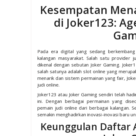
Kesempatan Mena
di Joker123: Ag
Gam
Pada era digital yang sedang berkembang s
kalangan masyarakat. Salah satu provider j
dikenal dengan sebutan Joker Gaming. Joker1
salah satunya adalah slot online yang merupa
menarik dan sistem permainan yang fair, Jok
judi online.
Joker123 atau Joker Gaming sendiri telah had
ini. Dengan berbagai permainan yang dis
pemain judi online dari berbagai kalangan. 
semakin menghadirkan inovasi-inovasi baru unt
Keunggulan Daftar 