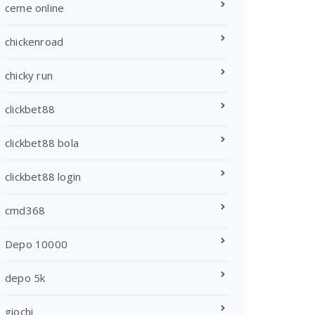
ceme online
chickenroad
chicky run
clickbet88
clickbet88 bola
clickbet88 login
cmd368
Depo 10000
depo 5k
giochi