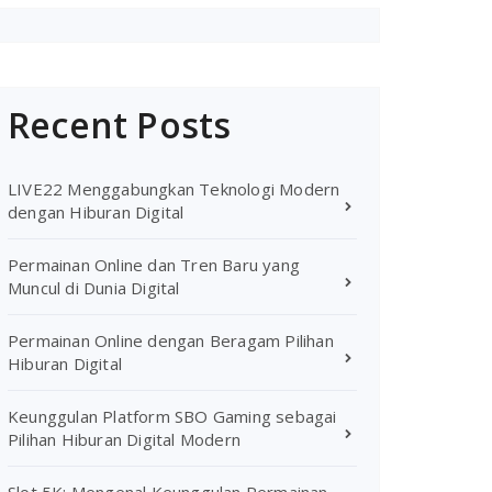
Recent Posts
LIVE22 Menggabungkan Teknologi Modern
dengan Hiburan Digital
Permainan Online dan Tren Baru yang
Muncul di Dunia Digital
Permainan Online dengan Beragam Pilihan
Hiburan Digital
Keunggulan Platform SBO Gaming sebagai
Pilihan Hiburan Digital Modern