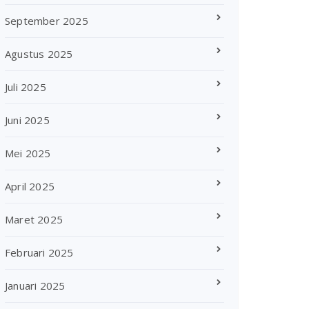
September 2025
Agustus 2025
Juli 2025
Juni 2025
Mei 2025
April 2025
Maret 2025
Februari 2025
Januari 2025