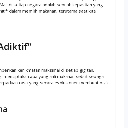
 Mac di setiap negara adalah sebuah kepastian yang
itif’ dalam memilih makanan, terutama saat kita
diktif”
erikan kenikmatan maksimal di setiap gigitan.
gi menciptakan apa yang ahli makanan sebut sebagai
rpaduan rasa yang secara evolusioner membuat otak
ma