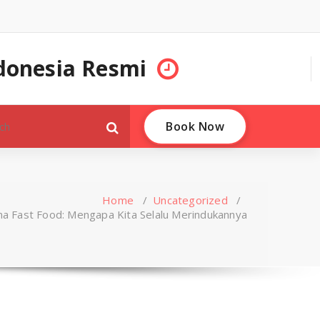
donesia Resmi
Book Now
Home
/
Uncategorized
/
a Fast Food: Mengapa Kita Selalu Merindukannya