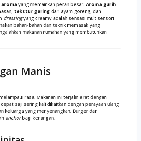
n
aroma
yang memainkan peran besar.
Aroma gurih
masan,
tekstur garing
dari ayam goreng, dan
an
dressing
yang creamy adalah sensasi multisensori
nakan bahan-bahan dan teknik memasak yang
mengalahkan makanan rumahan yang membutuhkan
ngan Manis
melampaui rasa. Makanan ini terjalin erat dengan
epat saji sering kali dikaitkan dengan perayaan ulang
lanan keluarga yang menyenangkan. Burger dan
lah
anchor
bagi kenangan.
initas