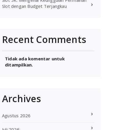
Slot 5K: Mengenal Keunggulan Permainan
Slot dengan Budget Terjangkau
Recent Comments
Tidak ada komentar untuk
ditampilkan.
Archives
Agustus 2026
Juli 2026