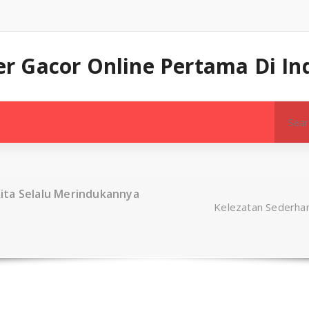
 Gacor Online Pertama Di In
Search
for:
ita Selalu Merindukannya
Kelezatan Sederhan