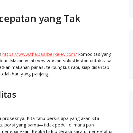
cepatan yang Tak
ah
https://www.thaibasilberkeley.com/
komoditas yang
inar. Makanan ini menawarkan solusi instan untuk rasa
atkan makanan panas, terbungkus rapi, siap disantap
telah hari yang panjang.
litas
i
prosesnya. Kita tahu persis apa yang akan kita
, porsi yang sama—tidak peduli di mana pun
t menenangkan. Ketika hidup terasa kacau, mengetahui