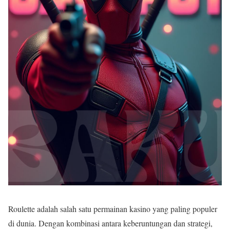
Roulette adalah salah satu permainan kasino yang paling populer
di dunia. Dengan kombinasi antara keberuntungan dan strategi,