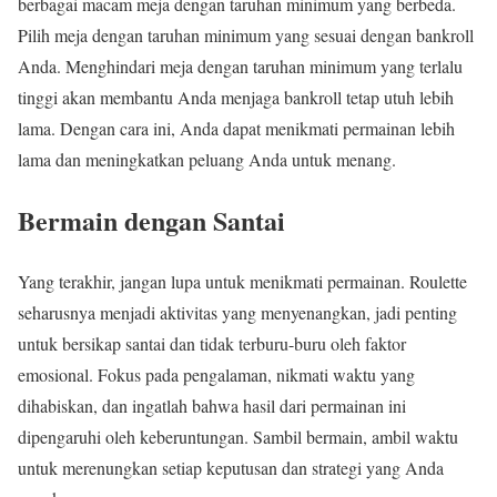
berbagai macam meja dengan taruhan minimum yang berbeda.
Pilih meja dengan taruhan minimum yang sesuai dengan bankroll
Anda. Menghindari meja dengan taruhan minimum yang terlalu
tinggi akan membantu Anda menjaga bankroll tetap utuh lebih
lama. Dengan cara ini, Anda dapat menikmati permainan lebih
lama dan meningkatkan peluang Anda untuk menang.
Bermain dengan Santai
Yang terakhir, jangan lupa untuk menikmati permainan. Roulette
seharusnya menjadi aktivitas yang menyenangkan, jadi penting
untuk bersikap santai dan tidak terburu-buru oleh faktor
emosional. Fokus pada pengalaman, nikmati waktu yang
dihabiskan, dan ingatlah bahwa hasil dari permainan ini
dipengaruhi oleh keberuntungan. Sambil bermain, ambil waktu
untuk merenungkan setiap keputusan dan strategi yang Anda