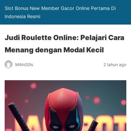
Slot Bonus New Member Gacor Online Pertama Di
Indonesia Resmi
Judi Roulette Online: Pelajari Cara
Menang dengan Modal Kecil
M4inG0ls
2 tahun ago