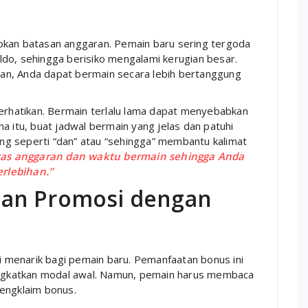
pkan batasan anggaran. Pemain baru sering tergoda
do, sehingga berisiko mengalami kerugian besar.
an, Anda dapat bermain secara lebih bertanggung
perhatikan. Bermain terlalu lama dapat menyebabkan
a itu, buat jadwal bermain yang jelas dan patuhi
g seperti “dan” atau “sehingga” membantu kalimat
as anggaran dan waktu bermain sehingga Anda
rlebihan.”
dan Promosi dengan
menarik bagi pemain baru. Pemanfaatan bonus ini
ningkatkan modal awal. Namun, pemain harus membaca
mengklaim bonus.