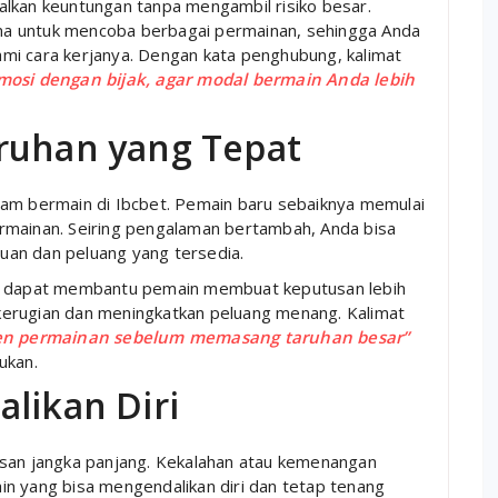
alkan keuntungan tanpa mengambil risiko besar.
a untuk mencoba berbagai permainan, sehingga Anda
mi cara kerjanya. Dengan kata penghubung, kalimat
osi dengan bijak, agar modal bermain Anda lebih
ruhan yang Tepat
lam bermain di Ibcbet. Pemain baru sebaiknya memulai
rmainan. Seiring pengalaman bertambah, Anda bisa
uan dan peluang yang tersedia.
ainan dapat membantu pemain membuat keputusan lebih
o kerugian dan meningkatkan peluang menang. Kalimat
ren permainan sebelum memasang taruhan besar”
ukan.
likan Diri
esan jangka panjang. Kekalahan atau kemenangan
n yang bisa mengendalikan diri dan tetap tenang