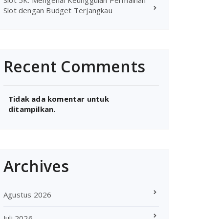
Slot 5K: Mengenal Keunggulan Permainan
Slot dengan Budget Terjangkau
Recent Comments
Tidak ada komentar untuk
ditampilkan.
Archives
Agustus 2026
Juli 2026