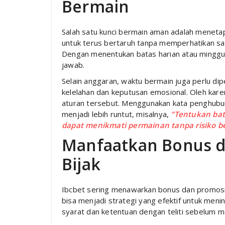
Bermain
Salah satu kunci bermain aman adalah meneta
untuk terus bertaruh tanpa memperhatikan sal
Dengan menentukan batas harian atau minggu
jawab.
Selain anggaran, waktu bermain juga perlu di
kelelahan dan keputusan emosional. Oleh karen
aturan tersebut. Menggunakan kata penghubun
menjadi lebih runtut, misalnya,
“Tentukan bat
dapat menikmati permainan tanpa risiko be
Manfaatkan Bonus 
Bijak
Ibcbet sering menawarkan bonus dan promosi 
bisa menjadi strategi yang efektif untuk me
syarat dan ketentuan dengan teliti sebelum 