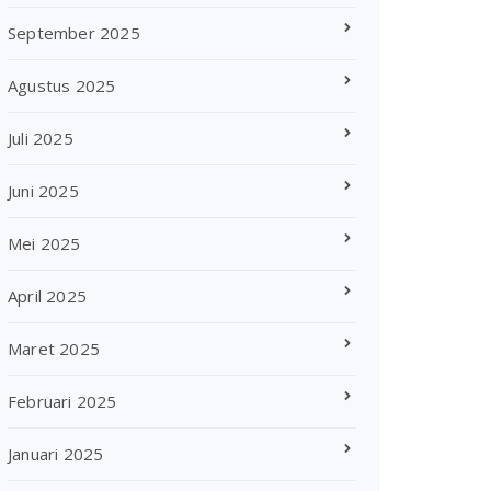
September 2025
Agustus 2025
Juli 2025
Juni 2025
Mei 2025
April 2025
Maret 2025
Februari 2025
Januari 2025