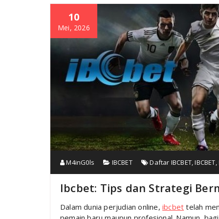
10
Mei, 2026
M4inG0ls
IBCBET
Daftar IBCBET
,
IBCBET
,
Ibcbet: Tips dan Strategi B
Dalam dunia perjudian online,
ibcbet
telah men
pemain baru maupun profesional. Namun, bagi