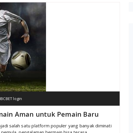
IBCBET login
ermain Aman untuk Pemain Baru
jadi salah satu platform populer yang banyak diminati
 pemula, pengalaman bermain bisa terasa