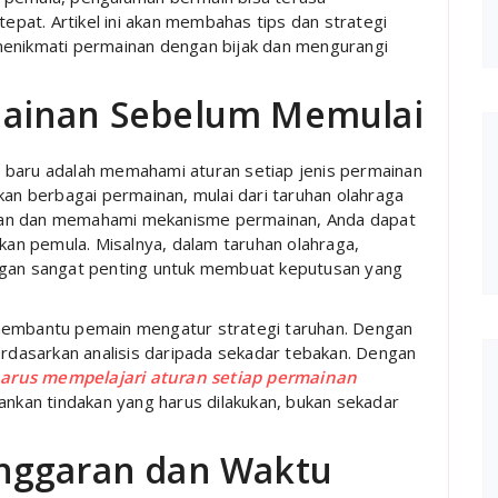
tepat. Artikel ini akan membahas tips dan strategi
menikmati permainan dengan bijak dan mengurangi
mainan Sebelum Memulai
 baru adalah memahami aturan setiap jenis permainan
kan berbagai permainan, mulai dari taruhan olahraga
uan dan memahami mekanisme permainan, Anda dapat
ukan pemula. Misalnya, dalam taruhan olahraga,
ngan sangat penting untuk membuat keputusan yang
 membantu pemain mengatur strategi taruhan. Dengan
erdasarkan analisis daripada sekadar tebakan. Dengan
arus mempelajari aturan setiap permainan
ankan tindakan yang harus dilakukan, bukan sekadar
nggaran dan Waktu