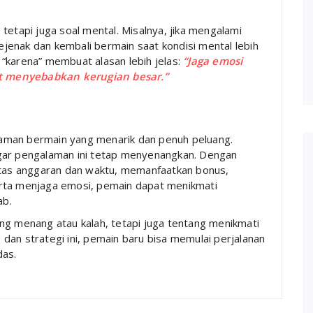
tetapi juga soal mental. Misalnya, jika mengalami
sejenak dan kembali bermain saat kondisi mental lebih
“karena” membuat alasan lebih jelas:
“Jaga emosi
t menyebabkan kerugian besar.”
aman bermain yang menarik dan penuh peluang.
gar pengalaman ini tetap menyenangkan. Dengan
as anggaran dan waktu, memanfaatkan bonus,
erta menjaga emosi, pemain dapat menikmati
ab.
ng menang atau kalah, tetapi juga tentang menikmati
dan strategi ini, pemain baru bisa memulai perjalanan
das.