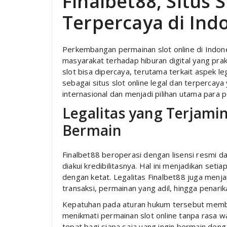
Finalbet88, Situs 
Terpercaya di Ind
Perkembangan permainan slot online di Indon
masyarakat terhadap hiburan digital yang pra
slot bisa dipercaya, terutama terkait aspek le
sebagai situs slot online legal dan terpercay
internasional dan menjadi pilihan utama para p
Legalitas yang Terjam
Bermain
Finalbet88 beroperasi dengan lisensi resmi da
diakui kredibilitasnya. Hal ini menjadikan setia
dengan ketat. Legalitas Finalbet88 juga menja
transaksi, permainan yang adil, hingga penar
Kepatuhan pada aturan hukum tersebut memb
menikmati permainan slot online tanpa rasa 
tepat bagi siapa saja yang ingin bermain den