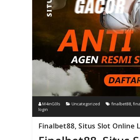
M4inG0ls
Uncategorized
finalbet88
,
fin
login
Finalbet88, Situs Slot Online