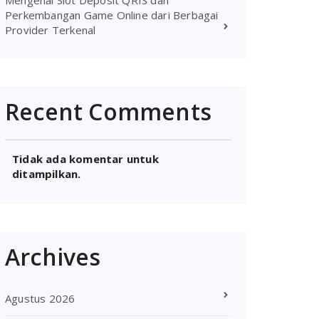
Mengenal Slot Deposit QRIS dan
Perkembangan Game Online dari Berbagai
Provider Terkenal
Recent Comments
Tidak ada komentar untuk
ditampilkan.
Archives
Agustus 2026