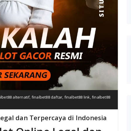
albet88 alternatif
,
finalbet88 daftar
,
finalbet88 link
,
finalbet88
 Legal dan Terpercaya di Indonesia