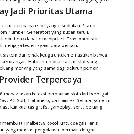
ay Jadi Prioritas Utama
setiap permainan slot yang disediakan. Sistem
om Number Generator) yang sudah teruji,
k dan tidak dapat dimanipulasi. Transparansi ini
tuk menjaga kepercayaan para pemain.
dit sistem dari pihak ketiga untuk memastikan bahwa
a kecurangan. Hal ini membuat setiap slot yang
peluang menang yang sama bagi seluruh pemain.
Provider Terpercaya
t88 menawarkan koleksi permainan slot dari berbagai
lay, PG Soft, Habanero, dan lainnya. Semua game ini
astikan kualitas grafis, gameplay, serta peluang
n membuat Finalbet88 cocok untuk segala jenis
pun yang mencari pengalaman bermain dengan