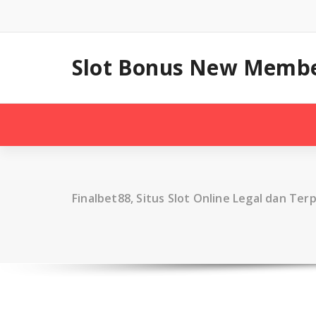
Skip
to
content
Slot Bonus New Member
Finalbet88, Situs Slot Online Legal dan Ter