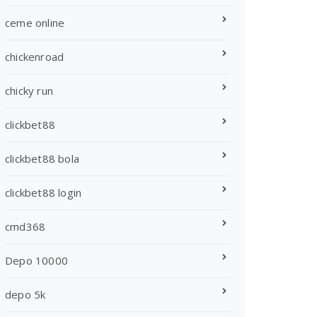
ceme online
chickenroad
chicky run
clickbet88
clickbet88 bola
clickbet88 login
cmd368
Depo 10000
depo 5k