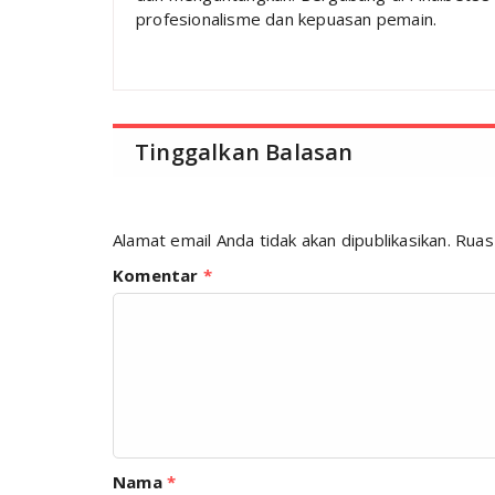
profesionalisme dan kepuasan pemain.
Tinggalkan Balasan
Alamat email Anda tidak akan dipublikasikan.
Ruas
Komentar
*
Nama
*