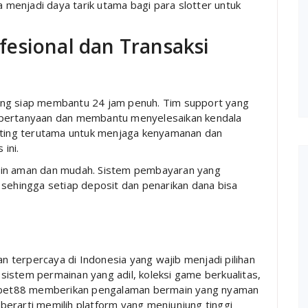
a menjadi daya tarik utama bagi para slotter untuk
esional dan Transaksi
ang siap membantu 24 jam penuh. Tim support yang
 pertanyaan dan membantu menyelesaikan kendala
enting terutama untuk menjaga kenyamanan dan
ini.
ijamin aman dan mudah. Sistem pembayaran yang
 sehingga setiap deposit dan penarikan dana bisa
an terpercaya di Indonesia yang wajib menjadi pilihan
, sistem permainan yang adil, koleksi game berkualitas,
nalbet88 memberikan pengalaman bermain yang nyaman
erarti memilih platform yang menjunjung tinggi