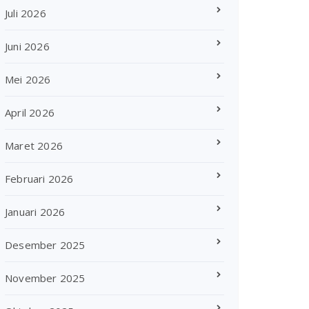
Juli 2026
Juni 2026
Mei 2026
April 2026
Maret 2026
Februari 2026
Januari 2026
Desember 2025
November 2025