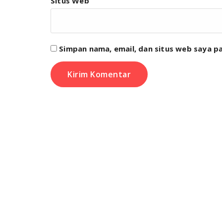
Situs Web
Simpan nama, email, dan situs web saya p