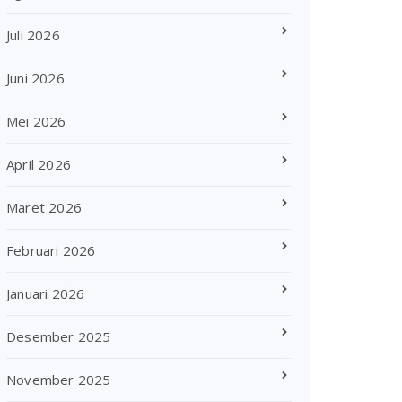
Juli 2026
Juni 2026
Mei 2026
April 2026
Maret 2026
Februari 2026
Januari 2026
Desember 2025
November 2025