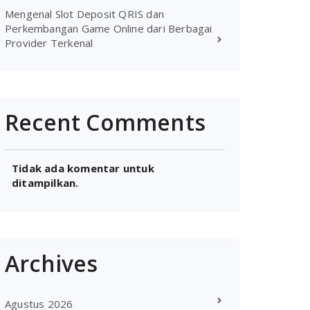
Mengenal Slot Deposit QRIS dan
Perkembangan Game Online dari Berbagai
Provider Terkenal
Recent Comments
Tidak ada komentar untuk
ditampilkan.
Archives
Agustus 2026