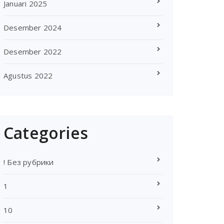
Januari 2025
Desember 2024
Desember 2022
Agustus 2022
Categories
! Без рубрики
1
10