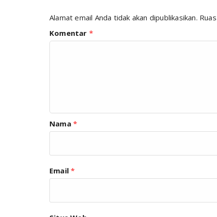
Alamat email Anda tidak akan dipublikasikan.
Ruas
Komentar
*
Nama
*
Email
*