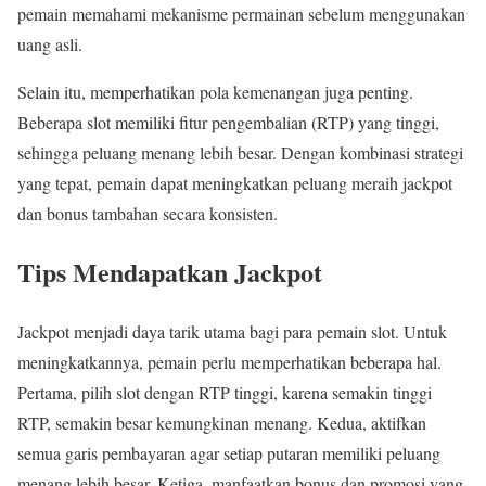
pemain memahami mekanisme permainan sebelum menggunakan
uang asli.
Selain itu, memperhatikan pola kemenangan juga penting.
Beberapa slot memiliki fitur pengembalian (RTP) yang tinggi,
sehingga peluang menang lebih besar. Dengan kombinasi strategi
yang tepat, pemain dapat meningkatkan peluang meraih jackpot
dan bonus tambahan secara konsisten.
Tips Mendapatkan Jackpot
Jackpot menjadi daya tarik utama bagi para pemain slot. Untuk
meningkatkannya, pemain perlu memperhatikan beberapa hal.
Pertama, pilih slot dengan RTP tinggi, karena semakin tinggi
RTP, semakin besar kemungkinan menang. Kedua, aktifkan
semua garis pembayaran agar setiap putaran memiliki peluang
menang lebih besar. Ketiga, manfaatkan bonus dan promosi yang