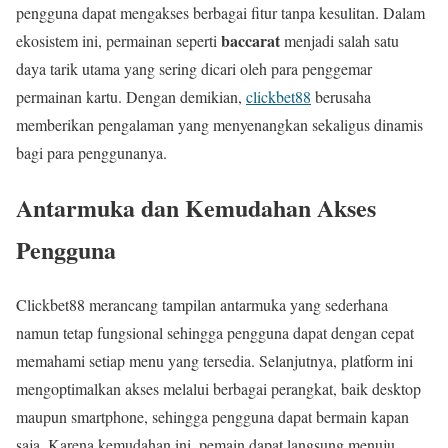
pengguna dapat mengakses berbagai fitur tanpa kesulitan. Dalam
baccarat
ekosistem ini, permainan seperti
menjadi salah satu
daya tarik utama yang sering dicari oleh para penggemar
permainan kartu. Dengan demikian,
clickbet88
berusaha
memberikan pengalaman yang menyenangkan sekaligus dinamis
bagi para penggunanya.
Antarmuka dan Kemudahan Akses
Pengguna
Clickbet88 merancang tampilan antarmuka yang sederhana
namun tetap fungsional sehingga pengguna dapat dengan cepat
memahami setiap menu yang tersedia. Selanjutnya, platform ini
mengoptimalkan akses melalui berbagai perangkat, baik desktop
maupun smartphone, sehingga pengguna dapat bermain kapan
saja. Karena kemudahan ini, pemain dapat langsung menuju