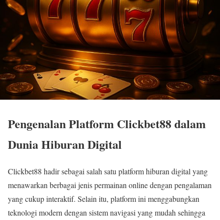
Pengenalan Platform Clickbet88 dalam
Dunia Hiburan Digital
Clickbet88 hadir sebagai salah satu platform hiburan digital yang
menawarkan berbagai jenis permainan online dengan pengalaman
yang cukup interaktif. Selain itu, platform ini menggabungkan
teknologi modern dengan sistem navigasi yang mudah sehingga