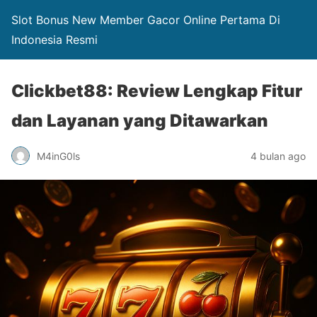
Slot Bonus New Member Gacor Online Pertama Di
Indonesia Resmi
Clickbet88: Review Lengkap Fitur
dan Layanan yang Ditawarkan
M4inG0ls
4 bulan ago