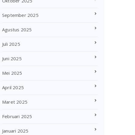
Oktober 2025
September 2025
Agustus 2025
Juli 2025
Juni 2025
Mei 2025
April 2025
Maret 2025
Februari 2025
Januari 2025