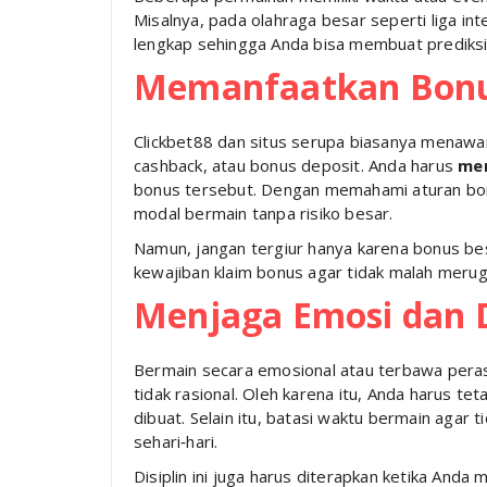
Misalnya, pada olahraga besar seperti liga int
lengkap sehingga Anda bisa membuat prediksi 
Memanfaatkan Bonu
Clickbet88 dan situs serupa biasanya menaw
cashback, atau bonus deposit. Anda harus
mem
bonus tersebut. Dengan memahami aturan bo
modal bermain tanpa risiko besar.
Namun, jangan tergiur hanya karena bonus bes
kewajiban klaim bonus agar tidak malah merugi
Menjaga Emosi dan D
Bermain secara emosional atau terbawa pera
tidak rasional. Oleh karena itu, Anda harus te
dibuat. Selain itu, batasi waktu bermain agar 
sehari‑hari.
Disiplin ini juga harus diterapkan ketika Anda