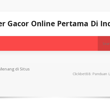
 Gacor Online Pertama Di In
Search
for:
Menang di Situs
Clickbet88: Panduan 