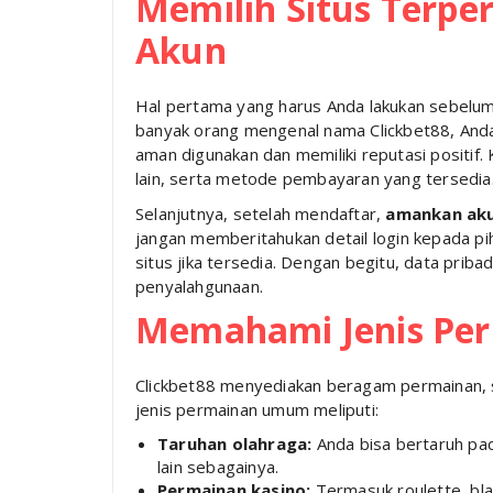
Memilih Situs Terp
Akun
Hal pertama yang harus Anda lakukan sebelu
banyak orang mengenal nama Clickbet88, And
aman digunakan dan memiliki reputasi positif. K
lain, serta metode pembayaran yang tersedia
Selanjutnya, setelah mendaftar,
amankan ak
jangan memberitahukan detail login kepada pih
situs jika tersedia. Dengan begitu, data pribad
penyalahgunaan.
Memahami Jenis Per
Clickbet88 menyediakan beragam permainan, 
jenis permainan umum meliputi:
Taruhan olahraga:
Anda bisa bertaruh pad
lain sebagainya.
Permainan kasino:
Termasuk roulette, bla