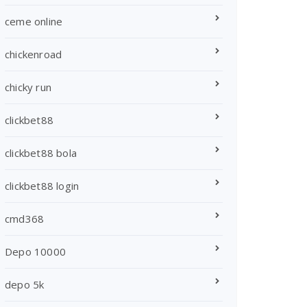
ceme online
chickenroad
chicky run
clickbet88
clickbet88 bola
clickbet88 login
cmd368
Depo 10000
depo 5k