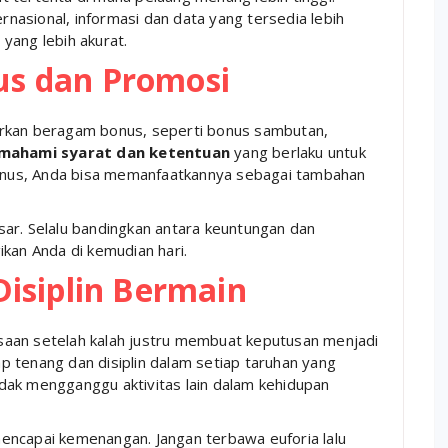
ernasional, informasi dan data yang tersedia lebih
yang lebih akurat.
s dan Promosi
arkan beragam bonus, seperti bonus sambutan,
ahami syarat dan ketentuan
yang berlaku untuk
nus, Anda bisa memanfaatkannya sebagai tambahan
ar. Selalu bandingkan antara keuntungan dan
kan Anda di kemudian hari.
isiplin Bermain
saan setelah kalah justru membuat keputusan menjadi
tap tenang dan disiplin dalam setiap taruhan yang
tidak mengganggu aktivitas lain dalam kehidupan
 mencapai kemenangan. Jangan terbawa euforia lalu