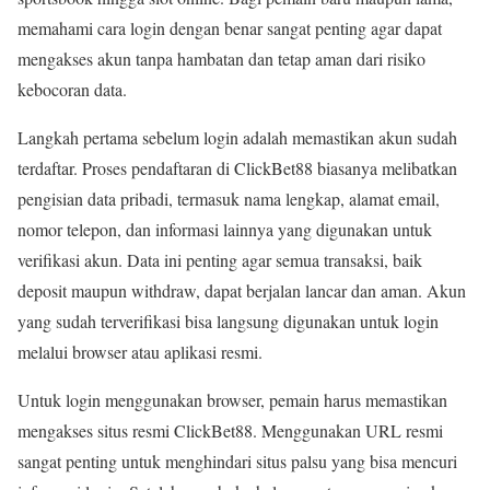
memahami cara login dengan benar sangat penting agar dapat
mengakses akun tanpa hambatan dan tetap aman dari risiko
kebocoran data.
Langkah pertama sebelum login adalah memastikan akun sudah
terdaftar. Proses pendaftaran di ClickBet88 biasanya melibatkan
pengisian data pribadi, termasuk nama lengkap, alamat email,
nomor telepon, dan informasi lainnya yang digunakan untuk
verifikasi akun. Data ini penting agar semua transaksi, baik
deposit maupun withdraw, dapat berjalan lancar dan aman. Akun
yang sudah terverifikasi bisa langsung digunakan untuk login
melalui browser atau aplikasi resmi.
Untuk login menggunakan browser, pemain harus memastikan
mengakses situs resmi ClickBet88. Menggunakan URL resmi
sangat penting untuk menghindari situs palsu yang bisa mencuri