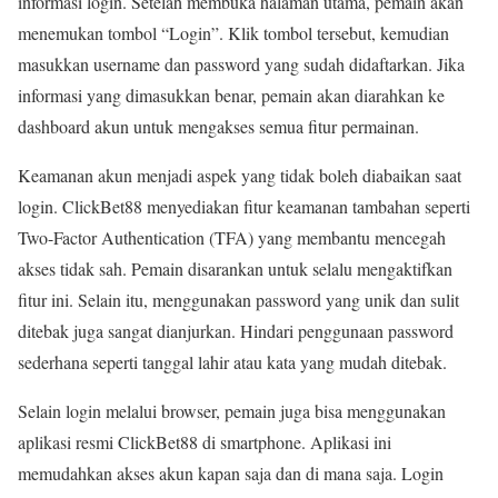
informasi login. Setelah membuka halaman utama, pemain akan
menemukan tombol “Login”. Klik tombol tersebut, kemudian
masukkan username dan password yang sudah didaftarkan. Jika
informasi yang dimasukkan benar, pemain akan diarahkan ke
dashboard akun untuk mengakses semua fitur permainan.
Keamanan akun menjadi aspek yang tidak boleh diabaikan saat
login. ClickBet88 menyediakan fitur keamanan tambahan seperti
Two-Factor Authentication (TFA) yang membantu mencegah
akses tidak sah. Pemain disarankan untuk selalu mengaktifkan
fitur ini. Selain itu, menggunakan password yang unik dan sulit
ditebak juga sangat dianjurkan. Hindari penggunaan password
sederhana seperti tanggal lahir atau kata yang mudah ditebak.
Selain login melalui browser, pemain juga bisa menggunakan
aplikasi resmi ClickBet88 di smartphone. Aplikasi ini
memudahkan akses akun kapan saja dan di mana saja. Login