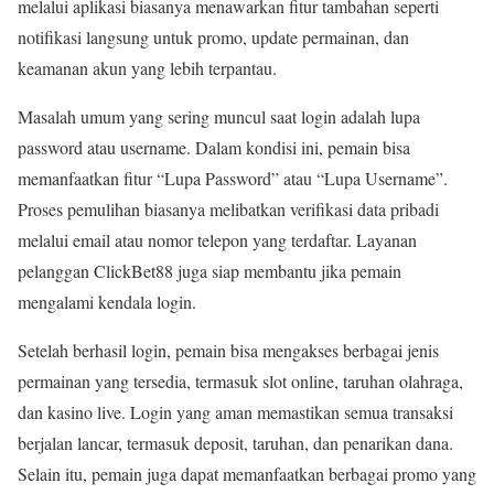
melalui aplikasi biasanya menawarkan fitur tambahan seperti
notifikasi langsung untuk promo, update permainan, dan
keamanan akun yang lebih terpantau.
Masalah umum yang sering muncul saat login adalah lupa
password atau username. Dalam kondisi ini, pemain bisa
memanfaatkan fitur “Lupa Password” atau “Lupa Username”.
Proses pemulihan biasanya melibatkan verifikasi data pribadi
melalui email atau nomor telepon yang terdaftar. Layanan
pelanggan ClickBet88 juga siap membantu jika pemain
mengalami kendala login.
Setelah berhasil login, pemain bisa mengakses berbagai jenis
permainan yang tersedia, termasuk slot online, taruhan olahraga,
dan kasino live. Login yang aman memastikan semua transaksi
berjalan lancar, termasuk deposit, taruhan, dan penarikan dana.
Selain itu, pemain juga dapat memanfaatkan berbagai promo yang