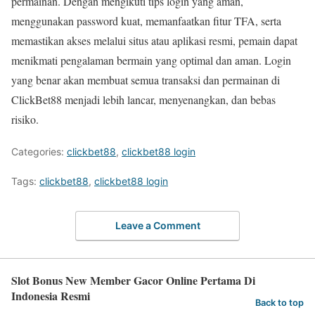
permainan. Dengan mengikuti tips login yang aman,
menggunakan password kuat, memanfaatkan fitur TFA, serta
memastikan akses melalui situs atau aplikasi resmi, pemain dapat
menikmati pengalaman bermain yang optimal dan aman. Login
yang benar akan membuat semua transaksi dan permainan di
ClickBet88 menjadi lebih lancar, menyenangkan, dan bebas
risiko.
Categories:
clickbet88
,
clickbet88 login
Tags:
clickbet88
,
clickbet88 login
Leave a Comment
Slot Bonus New Member Gacor Online Pertama Di
Indonesia Resmi
Back to top