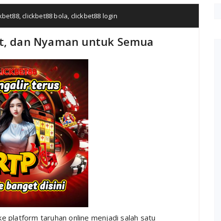
ckbet88
,
clickbet88 bola
,
clickbet88 login
at, dan Nyaman untuk Semua
 ke platform taruhan online menjadi salah satu