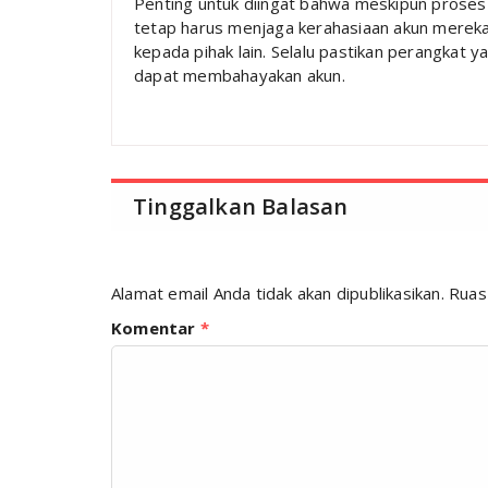
Penting untuk diingat bahwa meskipun proses
tetap harus menjaga kerahasiaan akun mere
kepada pihak lain. Selalu pastikan perangkat 
dapat membahayakan akun.
Tinggalkan Balasan
Alamat email Anda tidak akan dipublikasikan.
Ruas
Komentar
*