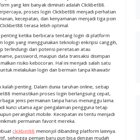
orm yang kini banyak diminati adalah Clickbet88.
erpercaya, proses login Clickbet88 menjadi perhatian
anan, kecepatan, dan kenyamanan menjadi tiga poin
ickbet88 terasa lebih optimal.
enting ketika berbicara tentang login di platform
m login yang menggunakan teknologi enkripsi canggih,
p terlindungi dari potensi peretasan atau
ername, password, maupun data transaksi disimpan
lkan risiko kebocoran. Hal ini menjadi salah satu
ntuk melakukan login dan bermain tanpa khawatir
 kalah penting. Dalam dunia taruhan online, setiap
bet88 memastikan proses login berlangsung cepat,
rbagai jenis permainan tanpa harus menunggu lama.
jadi kunci utama agar pengalaman pengguna tetap
aupun perangkat mobile. Kecepatan ini tentu menjadi
enikmati permainan favorit mereka.
embuat
clickbet88
menonjol dibanding platform lainnya.
itif, sehingga pemain baru pun bisa dengan mudah