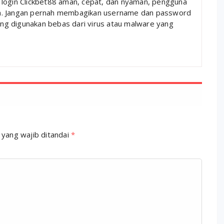
 login Clickbet88 aman, cepat, dan nyaman, pengguna
ka. Jangan pernah membagikan username dan password
yang digunakan bebas dari virus atau malware yang
 yang wajib ditandai
*