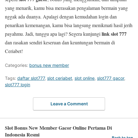
yang menarik, kamu bisa merasakan pengalaman bermain yang
nggak ada duanya. Apalagi dengan kemudahan login dan
penarikan kemenangan, kamu bisa langsung menikmati hasil jerih
link slot 777
payahmu. Jadi, tunggu apa lagi? Segera kunjungi
dan rasakan sendiri keseruan dan keuntungan bermain di
Ceriabet!
Categories:
bonus new member
Tags:
daftar slot777
,
slot ceriabet
,
slot online
,
slot777 gacor
,
slot777 login
Leave a Comment
Slot Bonus New Member Gacor Online Pertama Di
Indonesia Resmi
Back to top