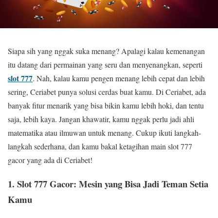
Siapa sih yang nggak suka menang? Apalagi kalau kemenangan
itu datang dari permainan yang seru dan menyenangkan, seperti
slot 777
. Nah, kalau kamu pengen menang lebih cepat dan lebih
sering, Ceriabet punya solusi cerdas buat kamu. Di Ceriabet, ada
banyak fitur menarik yang bisa bikin kamu lebih hoki, dan tentu
saja, lebih kaya. Jangan khawatir, kamu nggak perlu jadi ahli
matematika atau ilmuwan untuk menang. Cukup ikuti langkah-
langkah sederhana, dan kamu bakal ketagihan main slot 777
gacor yang ada di Ceriabet!
1.
Slot 777 Gacor: Mesin yang Bisa Jadi Teman Setia
Kamu