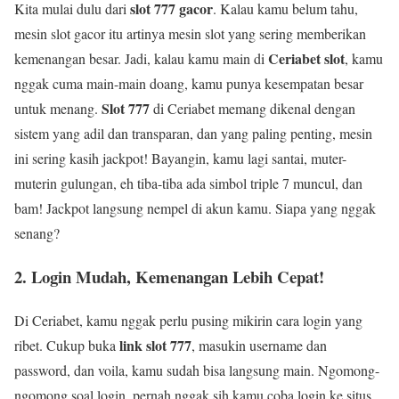
slot 777 gacor
Kita mulai dulu dari
. Kalau kamu belum tahu,
mesin slot gacor itu artinya mesin slot yang sering memberikan
Ceriabet slot
kemenangan besar. Jadi, kalau kamu main di
, kamu
nggak cuma main-main doang, kamu punya kesempatan besar
Slot 777
untuk menang.
di Ceriabet memang dikenal dengan
sistem yang adil dan transparan, dan yang paling penting, mesin
ini sering kasih jackpot! Bayangin, kamu lagi santai, muter-
muterin gulungan, eh tiba-tiba ada simbol triple 7 muncul, dan
bam! Jackpot langsung nempel di akun kamu. Siapa yang nggak
senang?
2.
Login Mudah, Kemenangan Lebih Cepat!
Di Ceriabet, kamu nggak perlu pusing mikirin cara login yang
link slot 777
ribet. Cukup buka
, masukin username dan
password, dan voila, kamu sudah bisa langsung main. Ngomong-
ngomong soal login, pernah nggak sih kamu coba login ke situs