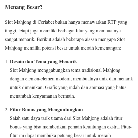
Menang Besar?
Slot Mahjong di Ceriabet bukan hanya menawarkan RTP yang
tinggi, tetapi juga memiliki berbagai fitur yang membuatnya
sangat menarik. Berikut adalah beberapa alasan mengapa Slot
Mahjong memiliki potensi besar untuk meraih kemenangan:
Desain dan Tema yang Menarik
Slot Mahjong menggabungkan tema tradisional Mahjong
dengan elemen-elemen modern, membuatnya unik dan menarik
untuk dimainkan. Grafis yang indah dan animasi yang halus
menambah kenyamanan bermain.
Fitur Bonus yang Menguntungkan
Salah satu daya tarik utama dari Slot Mahjong adalah fitur
bonus yang bisa memberikan pemain keuntungan ekstra. Fitur-
fitur ini dapat membuka peluang besar untuk meraih