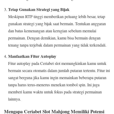
Tetap Gunakan Strategi yang Bijak
Meskipun RTP tinggi memberikan peluang lebih besar, tetap
gunakan strategi yang bijak saat bermain. Tentukan anggaran
dan batas kemenangan atau kerugian sebelum memulai
permainan. Dengan demikian, kamu bisa bermain dengan
tenang tanpa terjebak dalam permainan yang tidak terkendali.
Manfaatkan Fitur Autoplay
Fitur autoplay pada Ceriabet slot memungkinkan kamu untuk
bermain secara otomatis dalam jumlah putaran tertentu. Fitur ini
sangat berguna jika kamu ingin memainkan beberapa putaran
tanpa harus terus-menerus menekan tombol spin. Ini juga
memberi kamu waktu untuk fokus pada strategi permainan
lainnya.
Mengapa Ceriabet Slot Mahjong Memiliki Potensi