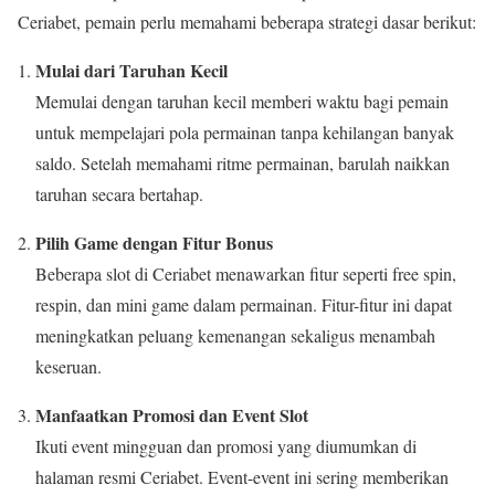
Ceriabet, pemain perlu memahami beberapa strategi dasar berikut:
Mulai dari Taruhan Kecil
Memulai dengan taruhan kecil memberi waktu bagi pemain
untuk mempelajari pola permainan tanpa kehilangan banyak
saldo. Setelah memahami ritme permainan, barulah naikkan
taruhan secara bertahap.
Pilih Game dengan Fitur Bonus
Beberapa slot di Ceriabet menawarkan fitur seperti free spin,
respin, dan mini game dalam permainan. Fitur-fitur ini dapat
meningkatkan peluang kemenangan sekaligus menambah
keseruan.
Manfaatkan Promosi dan Event Slot
Ikuti event mingguan dan promosi yang diumumkan di
halaman resmi Ceriabet. Event-event ini sering memberikan