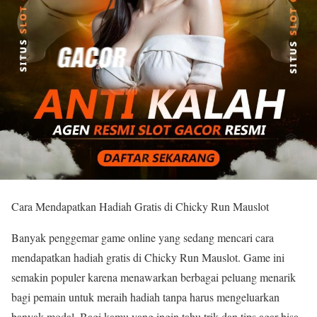
Cara Mendapatkan Hadiah Gratis di Chicky Run Mauslot
Banyak penggemar game online yang sedang mencari cara
mendapatkan hadiah gratis di Chicky Run Mauslot. Game ini
semakin populer karena menawarkan berbagai peluang menarik
bagi pemain untuk meraih hadiah tanpa harus mengeluarkan
banyak modal. Bagi kamu yang ingin tahu trik dan tips agar bisa