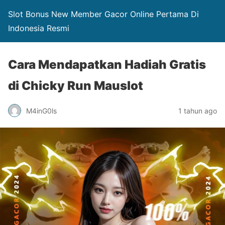
Slot Bonus New Member Gacor Online Pertama Di
Indonesia Resmi
Cara Mendapatkan Hadiah Gratis
di Chicky Run Mauslot
M4inG0ls
1 tahun ago