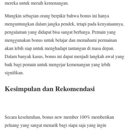
mereka untuk meraih kemenangan.
Mungkin sebagian orang berpikir bahwa bonus ini hanya
menguntungkan dalam jangka pendek, tetapi pada kenyataannya,
pengalaman yang didapat bisa sangat berharga. Pemain yang
menggunakan bonus untuk belajar dan memahami permainan
akan lebih siap untuk menghadapi tantangan di masa depan.
Dalam banyak kasus, bonus ini dapat menjadi langkah awal yang
baik bagi pemain untuk mengejar kemenangan yang lebih
signifikan.
Kesimpulan dan Rekomendasi
Secara keseluruhan, bonus new member 100% memberikan
peluang yang sangat menarik bagi siapa saja yang ingin