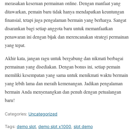
merasakan keseruan permainan online. Dengan manfaat yang
ditawarkan, pemain baru tidak hanya mendapatkan keuntungan
finansial, tetapi juga pengalaman bermain yang berharga. Sangat
disarankan bagi setiap anggota baru untuk memanfaatkan
penawaran ini dengan bijak dan merencanakan strategi permainan
yang tepat.
Akhir kata, jangan ragu untuk bergabung dan nikmati berbagai
permainan yang disediakan. Dengan bonus ini, setiap pemain
memiliki kesempatan yang sama untuk menikmati waktu bermain
yang lebih lama dan meraih kemenangan. Jadikan pengalaman
bermain Anda menyenangkan dan penuh dengan petualangan
baru!
Categories:
Uncategorized
Tags:
demo slot
,
demo slot x1000
,
slot demo