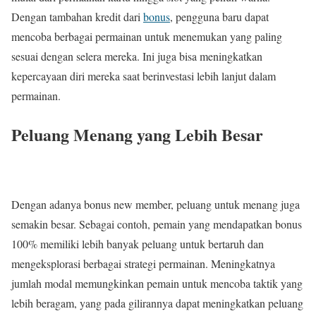
Dengan tambahan kredit dari
bonus
, pengguna baru dapat
mencoba berbagai permainan untuk menemukan yang paling
sesuai dengan selera mereka. Ini juga bisa meningkatkan
kepercayaan diri mereka saat berinvestasi lebih lanjut dalam
permainan.
Peluang Menang yang Lebih Besar
Dengan adanya bonus new member, peluang untuk menang juga
semakin besar. Sebagai contoh, pemain yang mendapatkan bonus
100% memiliki lebih banyak peluang untuk bertaruh dan
mengeksplorasi berbagai strategi permainan. Meningkatnya
jumlah modal memungkinkan pemain untuk mencoba taktik yang
lebih beragam, yang pada gilirannya dapat meningkatkan peluang