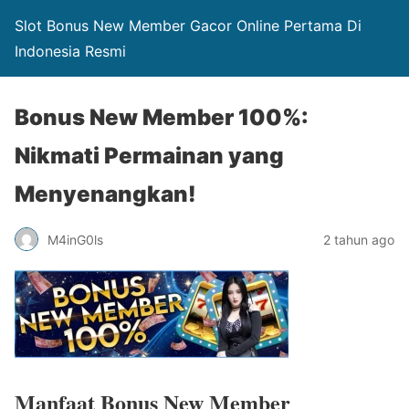
Slot Bonus New Member Gacor Online Pertama Di
Indonesia Resmi
Bonus New Member 100%:
Nikmati Permainan yang
Menyenangkan!
M4inG0ls
2 tahun ago
Manfaat Bonus New Member