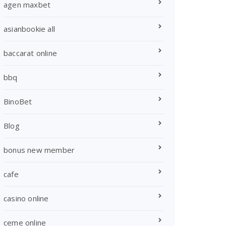
agen maxbet
asianbookie all
baccarat online
bbq
BinoBet
Blog
bonus new member
cafe
casino online
ceme online