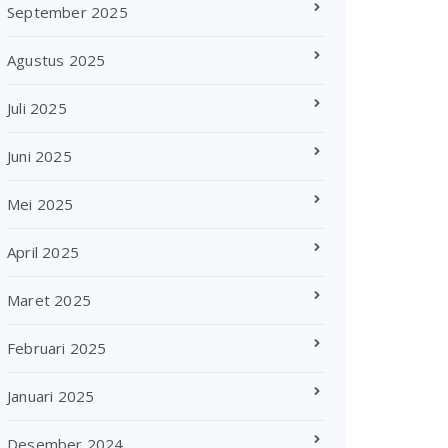
September 2025
Agustus 2025
Juli 2025
Juni 2025
Mei 2025
April 2025
Maret 2025
Februari 2025
Januari 2025
Desember 2024