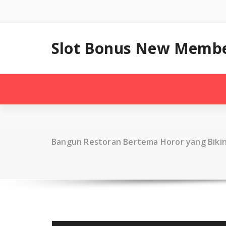
Skip
to
content
Slot Bonus New Member
Bangun Restoran Bertema Horor yang Bikin