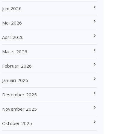
Juni 2026
Mei 2026
April 2026
Maret 2026
Februari 2026
Januari 2026
Desember 2025
November 2025
Oktober 2025