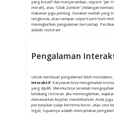
yang kreatif dan menyeramkan, seperti “Jari H
merah), atau “Otak Zombie” (hidangan berbasi
makanan juga penting. Gunakan wadah yang ti
tengkorak, atau nampan seperti peti mati mini
meningkatkan pengalaman bersantap. Pastikan
adalah restoran!
Pengalaman Interakt
Untuk membuat pengalaman lebih mendalam,
interaktif
. Karyawan bisa mengenakan kostu
yang dipilih. Mereka bisa sesekali mengejutka
belakang restoran. Jika memungkinkan, siapka
menawarkan kejutan mendebarkan. Anda juga 
pertunjukan sulap bertema horor, atau sesi b
Ingat, tujuannya adalah menciptakan pengal