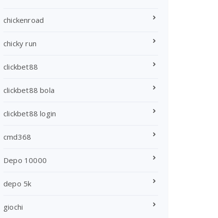
chickenroad
chicky run
clickbet88
clickbet88 bola
clickbet88 login
cmd368
Depo 10000
depo 5k
giochi