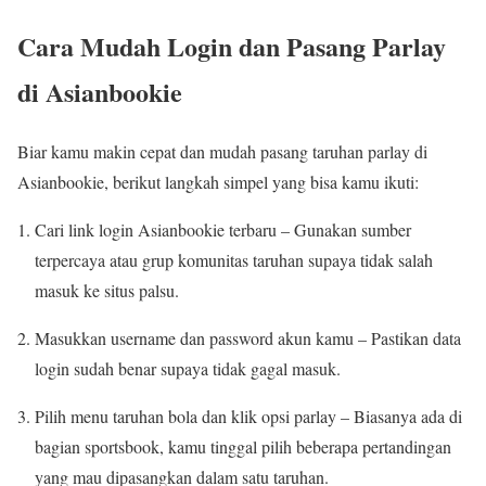
Cara Mudah Login dan Pasang Parlay
di Asianbookie
Biar kamu makin cepat dan mudah pasang taruhan parlay di
Asianbookie, berikut langkah simpel yang bisa kamu ikuti:
Cari link login Asianbookie terbaru – Gunakan sumber
terpercaya atau grup komunitas taruhan supaya tidak salah
masuk ke situs palsu.
Masukkan username dan password akun kamu – Pastikan data
login sudah benar supaya tidak gagal masuk.
Pilih menu taruhan bola dan klik opsi parlay – Biasanya ada di
bagian sportsbook, kamu tinggal pilih beberapa pertandingan
yang mau dipasangkan dalam satu taruhan.