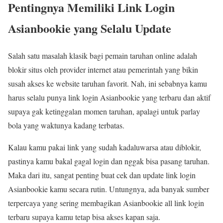
Pentingnya Memiliki Link Login
Asianbookie yang Selalu Update
Salah satu masalah klasik bagi pemain taruhan online adalah
blokir situs oleh provider internet atau pemerintah yang bikin
susah akses ke website taruhan favorit. Nah, ini sebabnya kamu
harus selalu punya link login Asianbookie yang terbaru dan aktif
supaya gak ketinggalan momen taruhan, apalagi untuk parlay
bola yang waktunya kadang terbatas.
Kalau kamu pakai link yang sudah kadaluwarsa atau diblokir,
pastinya kamu bakal gagal login dan nggak bisa pasang taruhan.
Maka dari itu, sangat penting buat cek dan update link login
Asianbookie kamu secara rutin. Untungnya, ada banyak sumber
terpercaya yang sering membagikan Asianbookie all link login
terbaru supaya kamu tetap bisa akses kapan saja.