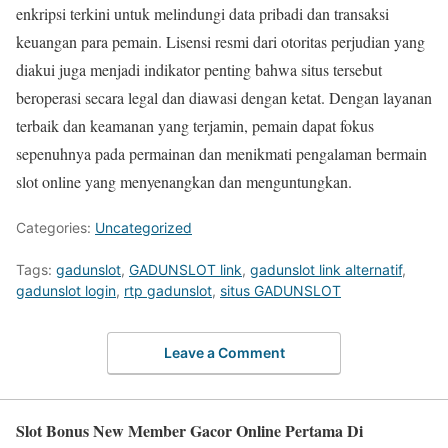
enkripsi terkini untuk melindungi data pribadi dan transaksi
keuangan para pemain. Lisensi resmi dari otoritas perjudian yang
diakui juga menjadi indikator penting bahwa situs tersebut
beroperasi secara legal dan diawasi dengan ketat. Dengan layanan
terbaik dan keamanan yang terjamin, pemain dapat fokus
sepenuhnya pada permainan dan menikmati pengalaman bermain
slot online yang menyenangkan dan menguntungkan.
Categories:
Uncategorized
Tags:
gadunslot
,
GADUNSLOT link
,
gadunslot link alternatif
,
gadunslot login
,
rtp gadunslot
,
situs GADUNSLOT
Leave a Comment
Slot Bonus New Member Gacor Online Pertama Di