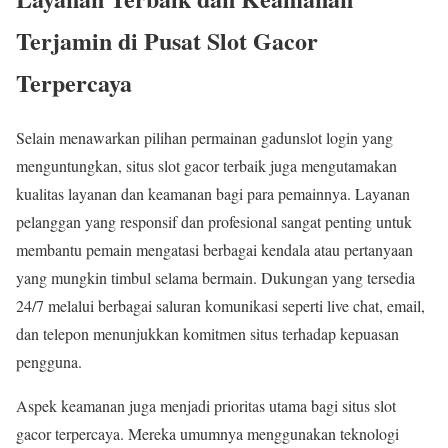
Terjamin di Pusat Slot Gacor
Terpercaya
Selain menawarkan pilihan permainan gadunslot login yang
menguntungkan, situs slot gacor terbaik juga mengutamakan
kualitas layanan dan keamanan bagi para pemainnya. Layanan
pelanggan yang responsif dan profesional sangat penting untuk
membantu pemain mengatasi berbagai kendala atau pertanyaan
yang mungkin timbul selama bermain. Dukungan yang tersedia
24/7 melalui berbagai saluran komunikasi seperti live chat, email,
dan telepon menunjukkan komitmen situs terhadap kepuasan
pengguna.
Aspek keamanan juga menjadi prioritas utama bagi situs slot
gacor terpercaya. Mereka umumnya menggunakan teknologi