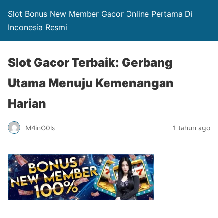
Slot Bonus New Member Gacor Online Pertama Di
Indonesia Resmi
Slot Gacor Terbaik: Gerbang
Utama Menuju Kemenangan
Harian
M4inG0ls
1 tahun ago